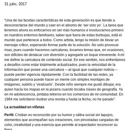
31 julio, 2017
“Una de las facetas características de esta generación es que tiende a
desconectarse del mundo y caer en el abismo de ‘ser solo yo’. La tarea que
tenemos ahora es enfocarnos en ser más humanos e involucrarnos primero
en nuestros entornos familiares, saber que fuera de estas burbujas, está el
mundo que pertenece a todos. Como artista, tengo la misión de llevar un
mensaje crítico, esperando formar parte de la solución. No solo provocar
risas, pues cuando hacemos caricaturas, tocamos temas que, en ocasiones,
son difíciles de destacar con diversión y agregarle un toque irreverente. A mí
me define la caricatura de contenido social. En ese sentido, nos enfrentamos
a desafíos como estar totalmente actualizados, pues la velocidad de la
información que posee una caricatura —al igual que cualquier noticia—
puede perder vigencia rápidamente. Con la facilidad de las redes, ya
cualquier persona puede hacer un meme con simples montajes de
imágenes, subirlo y ‘viralizarlo’. Desde niño siempre me gustó dibujar, era
quien hacía los mapas en la pizarra cuando tocaba clases de geografía. Ya
en mi adolescencia, pintaba letreros en los comercios de mi comunidad. En
1984 me solicitaron ilustrar una revista y hasta la fecha, no he parado”.
La actualidad en viñetas
Perfil:
Cristian es reconocido por su humor y sátira social sin tapujos,
elementos que acompañan sus creaciones, con pinceladas cargadas de
color, creatividad y una esencia que permite al espectador reconocer su
firma.