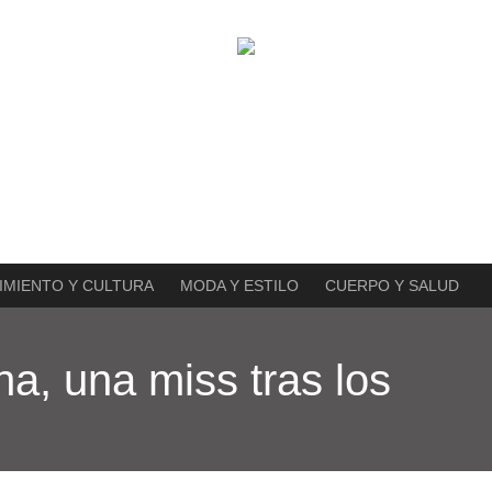
IMIENTO Y CULTURA
MODA Y ESTILO
CUERPO Y SALUD
na, una miss tras los