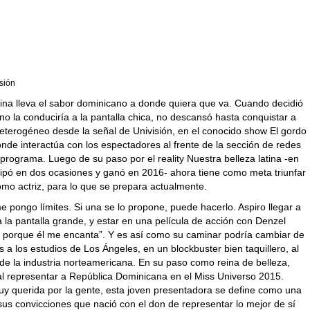
isión
lina lleva el sabor dominicano a donde quiera que va. Cuando decidió
o la conduciría a la pantalla chica, no descansó hasta conquistar a
heterogéneo desde la señal de Univisión, en el conocido show El gordo
donde interactúa con los espectadores al frente de la sección de redes
 programa. Luego de su paso por el reality Nuestra belleza latina -en
icipó en dos ocasiones y ganó en 2016- ahora tiene como meta triunfar
omo actriz, para lo que se prepara actualmente.
 pongo límites. Si una se lo propone, puede hacerlo. Aspiro llegar a
 la pantalla grande, y estar en una película de acción con Denzel
 porque él me encanta”. Y es así como su caminar podría cambiar de
s a los estudios de Los Ángeles, en un blockbuster bien taquillero, al
 de la industria norteamericana. En su paso como reina de belleza,
 al representar a República Dominicana en el Miss Universo 2015.
uy querida por la gente, esta joven presentadora se define como una
 sus convicciones que nació con el don de representar lo mejor de sí