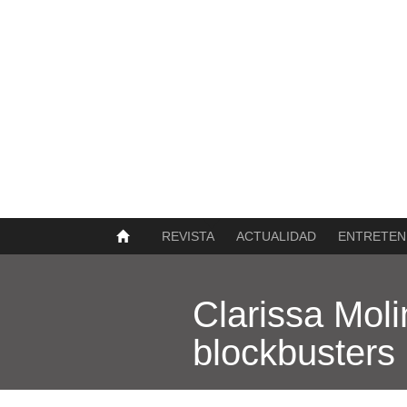
SOBRE NOSOTROS
HISTORIA
CONTACTO
TÉRMINOS Y CONDICIONES
PUBLICAR
REVISTA
ACTUALIDAD
ENTRETEN
Clarissa Moli
blockbusters