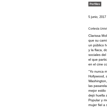
Perfiles
5 junio, 2017
Cortesía Univ
Clarissa Mo
que su camin
un público 
y la flaca, 
sociales del
el que part
en el cine c
“Yo nunca me
Hollywood, a
Washington,
las pasarela
mejor estilo
dejó huella
Popular y m
mujer fiel a