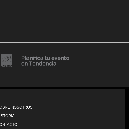
14 agosto, 2018
Julio Urribarrí celebra 3er
o, 2019
ersatorio CLÍNICA
aniversario como agente d
DENCIA BODY
prensa
20 julio, 2018
Lanzamiento de colección
Resort 2019 de No Pise La
iembre, 2018
i es Tendencia
Grama
OBRE NOSOTROS
ISTORIA
ONTACTO