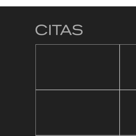
4 mar
Baza
21 mayo, 2026
ic Festival
Reapertura de Pin Zulia
Vale