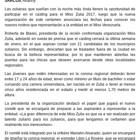
SARCOS
, Arianny
Las zulianas que sueñan con la noche más linda tienen la oportunidad de
participar en el casting para el Miss Zulia 2017, luego que la nueva
organización de este certamen anunciara las fechas para conocer los
nuevos rostros que representarán a la entidad en el Miss Venezuela.
Roberta de Blasio, presidenta de la recién conformada organización Miss
Zulia, adelantó en rueda de prensa que el casting cerrará la última semana
de enero, en el que aspiran contar con 21 candidatas de los municipios
zulianos. Sin embargo, descartan que se trasladen fuera de la ciudad en
busca de la belleza representativa, por lo que mantienen abiertas las
puertas para las chicas que deseen acercarse desde otras localidades
regionales.
Las jóvenes que estén interesadas en la corona regional deberán tener
entre 17 y 24 años de edad, tener como mínimo un título de bachiller o estar
cursando una carrera universitaria, ser nacida en el Zulia o tener al menos
cinco años residenciada en el estado y medir al menos 1,70 metros de
altura.
La presidenta de la organización destacó el papel que jugará el nuevo
comité que se encargará de preparar a las aspirantes a representar a la
entidad. «La gran diferencia de este Miss Zulia es que va a ser realizado por
talento zuliano para los zulianos, para que tengamos el certamen que
realmente nos merecemos».
El comité está integrado por la orfebre Mariahn Alvarado, quien se encargará
de diseñar la corona regional, el exmister Libio La Rovere, que se encargará