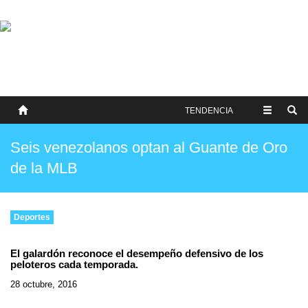
SOBRE NOSOTROS
HISTORIA
CONTACTO
TÉRMINOS Y CONDICIONES
PUBLICAR
TENDENCIA
Seis venezolanos optan al Guante de Oro
de la MLB
Deportes
El galardón reconoce el desempeño defensivo de los
peloteros cada temporada.
28 octubre, 2016