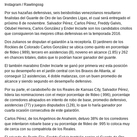
Instagram / Rawlingssg
Por sus hazañas defensivas, seis beisbolistas venezolanos resultaron
finalistas del Guante de Oro de las Grandes Ligas, el cual será entregado el
próximo 8 de noviembre. Salvador Pérez, Carlos Pérez, Freddy Galvis,
Odubel Herrera, Carlos González y Ender Inciarte son los candidatos criollos
que consiguieron las mejores cifras defensivas en la temporada 2016.
Dos zulianos se disputan el galardón a la receptoría. El jardinero de los
Rockies de Colorado Carlos González se ubica como quinto en porcentaje
de fildeo (.989), tercero en asistencias (8), noveno en alcance (1.85) y 262
en chances totales, datos que lo podrían hacer ganador del guante.
El también marabino Ender Inciarte se ganó por primera vez esta posición
por su desempeño en el jardín central con los Bravos de Atlanta, al
conseguir 12 asistencias, 4 doble matanzas, con un buen promedio de
alcance y siendo segundo en desempeño defensivo.
Por su parte, el carabobeño de los Reales de Kansas City, Salvador Pérez,
lidera las nominaciones con el mejor porcentaje de fildeo (.996), porcentaje
de corredores atrapados en intento de robo de base, promedio defensivo,
asistencias (77) y juegos disputados (128), lo que lo haría ganador por
cuarta ocasión consecutiva de este galardón.
Carlos Pérez, de los Angelinos de Anaheim, detuvo 38% de los corredores
que intentaron robarle base y su porcentaje de fildeo de .995 lo coloca muy
de cerca con su compatriota de los Reales.