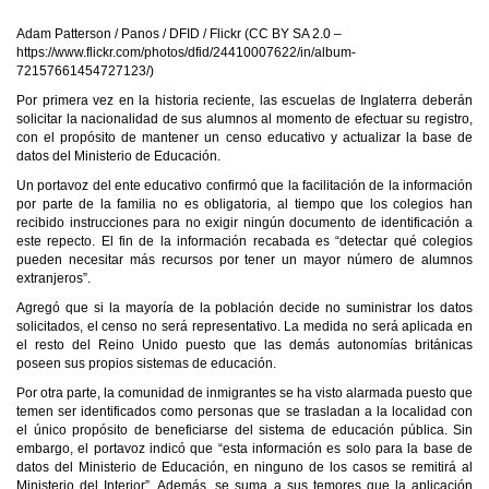
Adam Patterson / Panos / DFID / Flickr (CC BY SA 2.0 –
https://www.flickr.com/photos/dfid/24410007622/in/album-
72157661454727123/)
Por primera vez en la historia reciente, las escuelas de Inglaterra deberán
solicitar la nacionalidad de sus alumnos al momento de efectuar su registro,
con el propósito de mantener un censo educativo y actualizar la base de
datos del Ministerio de Educación.
Un portavoz del ente educativo confirmó que la facilitación de la información
por parte de la familia no es obligatoria, al tiempo que los colegios han
recibido instrucciones para no exigir ningún documento de identificación a
este repecto. El fin de la información recabada es “detectar qué colegios
pueden necesitar más recursos por tener un mayor número de alumnos
extranjeros”.
Agregó que si la mayoría de la población decide no suministrar los datos
solicitados, el censo no será representativo. La medida no será aplicada en
el resto del Reino Unido puesto que las demás autonomías británicas
poseen sus propios sistemas de educación.
Por otra parte, la comunidad de inmigrantes se ha visto alarmada puesto que
temen ser identificados como personas que se trasladan a la localidad con
el único propósito de beneficiarse del sistema de educación pública. Sin
embargo, el portavoz indicó que “esta información es solo para la base de
datos del Ministerio de Educación, en ninguno de los casos se remitirá al
Ministerio del Interior”. Además, se suma a sus temores que la aplicación