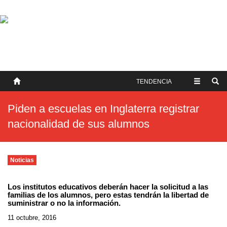
SOBRE NOSOTROS
HISTORIA
CONTACTO
TÉRMINOS Y CONDICIONES
PUBLICAR
TENDENCIA
Piden a escuelas en Inglaterra registrar
nacionalidad de sus alumnos
Noticias
Los institutos educativos deberán hacer la solicitud a las
familias de los alumnos, pero estas tendrán la libertad de
suministrar o no la información.
11 octubre, 2016