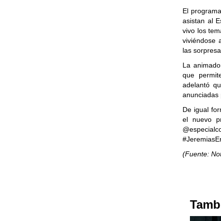
El programa
asistan al E
vivo los tem
viviéndose 
las sorpresa
La animador
que permit
adelantó qu
anunciadas 
De igual for
el nuevo p
@especialc
#JeremiasE
(Fuente: No
Tambi