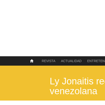
SOBRE NOSOTROS
HISTORIA
CONTACTO
TÉRMINOS Y CONDICIONES
PUBLICAR
REVISTA
ACTUALIDAD
ENTRETEN
Ly Jonaitis re
venezolana