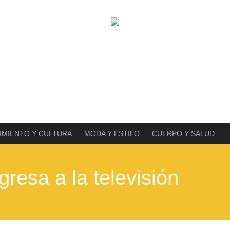
IMIENTO Y CULTURA
MODA Y ESTILO
CUERPO Y SALUD
gresa a la televisión