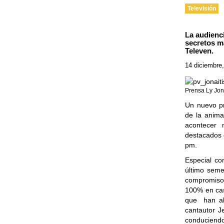
Televisión
La audienci
secretos m
Televen.
14 diciembre
Prensa Ly Jon
Un nuevo pr
de la anima
acontecer 
destacados d
pm.
Especial co
último seme
compromiso 
100% en casa
que han alc
cantautor J
conduciendo 