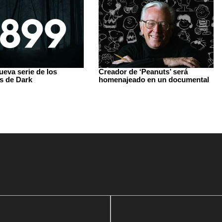
ueva serie de los
Creador de ‘Peanuts’ será
s de Dark
homenajeado en un documental