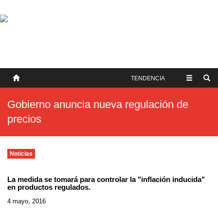
SOBRE NOSOTROS
HISTORIA
CONTACTO
TÉRMINOS Y CONDICIONES
PUBLICAR
TENDENCIA
Gobierno anuncia nueva regulación de
precios
Noticias
La medida se tomará para controlar la "inflación inducida"
en productos regulados.
4 mayo, 2016