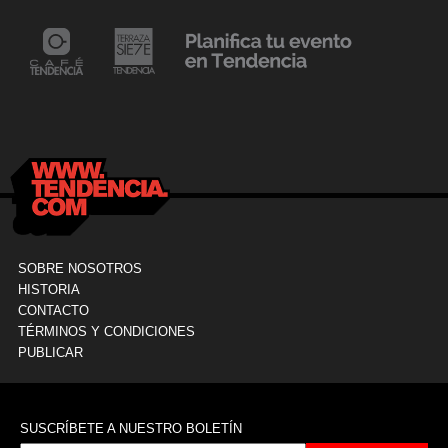
24 mayo, 2021
Dr. Ramón Marín inaugura consultorio en la
9
Clínica La Sagrada Familia
M
SOBRE NOSOTROS
HISTORIA
CONTACTO
TÉRMINOS Y CONDICIONES
PUBLICAR
SUSCRÍBETE A NUESTRO BOLETÍN