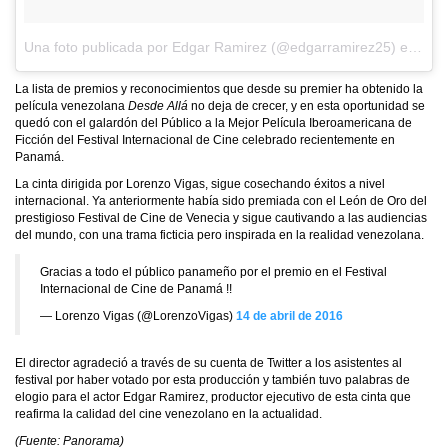
Una foto publicada por Edgar Ramirez (@edgarramirez25)
el
13 d
La lista de premios y reconocimientos que desde su premier ha obtenido la
película venezolana
Desde Allá
no deja de crecer, y en esta oportunidad se
quedó con el galardón del Público a la Mejor Película Iberoamericana de
Ficción del Festival Internacional de Cine celebrado recientemente en
Panamá.
La cinta dirigida por Lorenzo Vigas, sigue cosechando éxitos a nivel
internacional. Ya anteriormente había sido premiada con el León de Oro del
prestigioso Festival de Cine de Venecia y sigue cautivando a las audiencias
del mundo, con una trama ficticia pero inspirada en la realidad venezolana.
Gracias a todo el público panameño por el premio en el Festival
Internacional de Cine de Panamá !!
— Lorenzo Vigas (@LorenzoVigas)
14 de abril de 2016
El director agradeció a través de su cuenta de Twitter a los asistentes al
festival por haber votado por esta producción y también tuvo palabras de
elogio para el actor Edgar Ramirez, productor ejecutivo de esta cinta que
reafirma la calidad del cine venezolano en la actualidad.
(Fuente: Panorama)