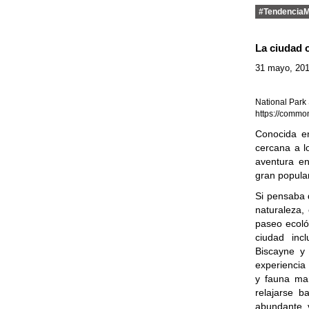
#Tendencia
La ciudad o
31 mayo, 20
National Park
https://commo
Conocida en
cercana a l
aventura en
gran popular
Si pensaba 
naturaleza,
paseo ecológ
ciudad inc
Biscayne y
experiencia 
y fauna ma
relajarse b
abundante 