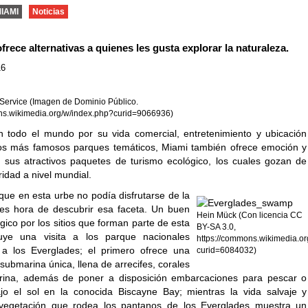
MIAMI
Noticias
frece alternativas a quienes les gusta explorar la naturaleza.
16
 Service (Imagen de Dominio Público.
ns.wikimedia.org/w/index.php?curid=9066936)
 todo el mundo por su vida comercial, entretenimiento y ubicación
os más famosos parques temáticos, Miami también ofrece emoción y
 sus atractivos paquetes de turismo ecológico, los cuales gozan de
idad a nivel mundial.
que en esta urbe no podía disfrutarse de la
 es hora de descubrir esa faceta. Un buen
Hein Mück (Con licencia CC
ico por los sitios que forman parte de esta
BY-SA 3.0,
luye una visita a los parque nacionales
https://commons.wikimedia.o
 a los Everglades; el primero ofrece una
curid=6084032)
submarina única, llena de arrecifes, corales
rina, además de poner a disposición embarcaciones para pescar o
ajo el sol en la conocida Biscayne Bay; mientras la vida salvaje y
vegetación que rodea los pantanos de los Everglades muestra un