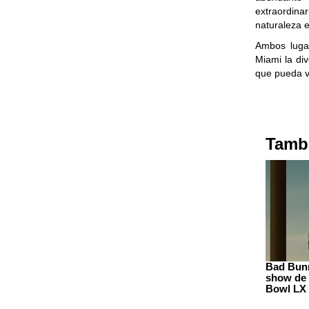
extraordina
naturaleza 
Ambos luga
Miami la div
que pueda v
Tambi
Bad Bunn
show de 
Bowl LX