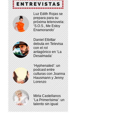
Luz Edith Rojas se
prepara para su
próxima telenovela:
‘S.O.S., Me Estoy
Enamorando’
Daniel Elbittar
debuta en Televisa
con el rol
antagónico en ‘La
Desalmada’
‘Hyphenated’: un
podcast entre
culturas con Joanna
Hausmann y Jenny
Lorenzo
Mirla Castellanos
‘La Primerísima’: un
talento sin igual