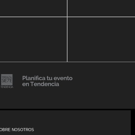
r Show a beneficio de
Lanzmiento Legacy Aruba
ria Perozo
Luxury Condominiums
14 agosto, 2018
Julio Urribarrí celebra 3er
o, 2019
ersatorio CLÍNICA
aniversario como agente d
DENCIA BODY
prensa
20 julio, 2018
Lanzamiento de colección
Resort 2019 de No Pise La
iembre, 2018
i es Tendencia
Grama
OBRE NOSOTROS