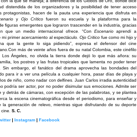
” con la que se maneja; a diferencia de los Globos de Oro, donde dice
tud distendida de los organizadores y la posibilidad de tener acceso
os protagonistas, hacen de la pauta una experiencia que disfruta en
cenario
y
Ojo Crítico
fueron su escuela y la plataforma para la
e figuras emergentes que lograron trascender en la industria, gracias
ión que un medio internacional ofrece. “Con
Escenario
aprendí a
ue mi primer acercamiento al espectáculo.
Ojo Critico
fue como mi hijo y
a que la gente lo siga pidiendo”, expresa el defensor del cine
cano.Con más de veinte años fuera de su natal Colombia, este cinéfilo
 Los Ángeles, no olvida la tierra donde dejó lo que más añora: su
milia, los postres y las frutas tropicales que lamenta no poder tener
e. Sin embargo, el fanático del drama aprovecha las bondades del
o para ir a ver una película a cualquier hora, pasar días de playa y
os de niño, como nadar con delfines. Juan Carlos irradia autenticidad
no podría ser actor, por no poder disimular sus emociones. Admite ser
te y detrás de cámaras, con excepción de las palabrotas, y se plantea
erca la escena cinematográfica desde el periodismo, para enseñar y
 la generación de relevo, mientras sigue disfrutando de su deporte
l cine.
S. C.
witter
|
Instagram
|
Facebook