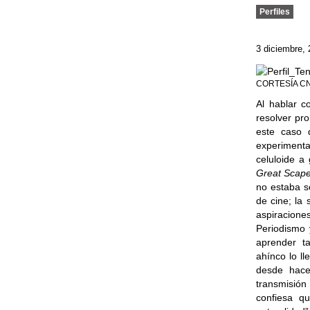
Perfiles
3 diciembre,
CORTESÍA C
Al hablar c
resolver pr
este caso
experiment
celuloide a
Great Scap
no estaba se
de cine; la 
aspiracion
Periodismo 
aprender t
ahínco lo l
desde hace
transmisión
confiesa qu