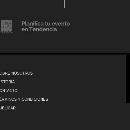
20 julio, 2018
Lanzamiento de colección
Resort 2019 de No Pise La
iembre, 2018
i es Tendencia
Grama
OBRE NOSOTROS
ISTORIA
ONTACTO
ÉRMINOS Y CONDICIONES
UBLICAR