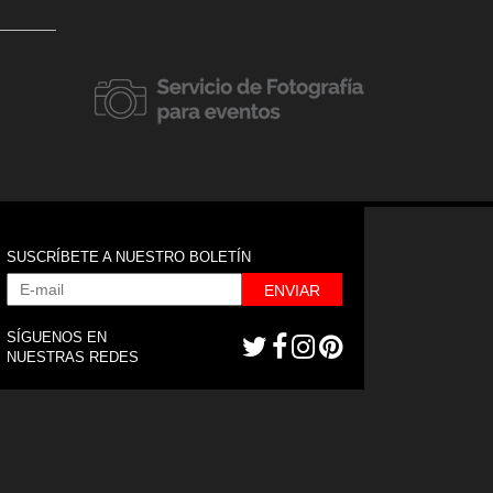
20 febrero, 2018
Apertura de 
20 abril, 2018
7mo Aniversario Clap Media
Doimo en La
SUSCRÍBETE A NUESTRO BOLETÍN
ENVIAR
SÍGUENOS EN
NUESTRAS REDES