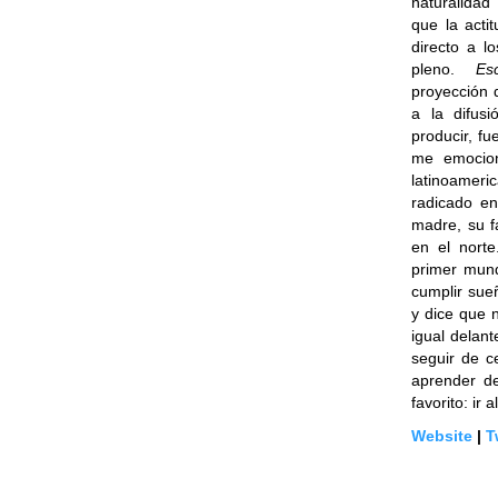
naturalidad
que la acti
directo a l
pleno.
Es
proyección d
a la difus
producir, f
me emocion
latinoameri
radicado en
madre, su fa
en el nort
primer mund
cumplir sueñ
y dice que 
igual delan
seguir de c
aprender de
favorito: ir a
Website
|
T