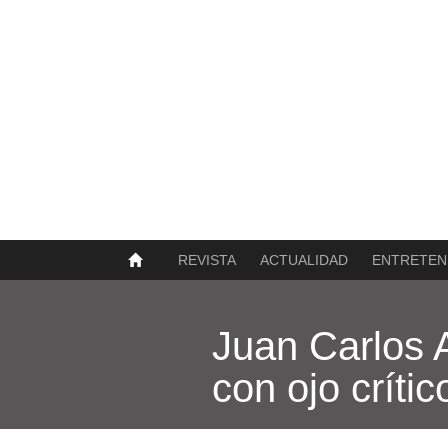
SOBRE NOSOTROS
HISTORIA
CONTACTO
TÉRMINOS Y CONDICIONES
PUBLICAR
REVISTA
ACTUALIDAD
ENTRETEN
Juan Carlos A
con ojo crític