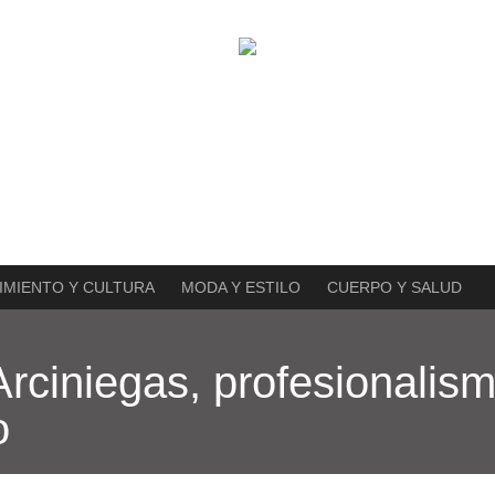
IMIENTO Y CULTURA
MODA Y ESTILO
CUERPO Y SALUD
rciniegas, profesionalis
o