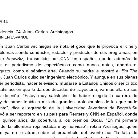
 2014
NN EN ESPAÑOL
on Juan Carlos Arciniegas se nota el goce que le provoca el cine y
oblemas siendo conductor, redactor y productor de sus programas, en
 de
ShowBiz
, transmitido por CNN en español; donde además de
ar el periodismo de espectáculos como nunca antes, aborda el
 gusto, como el séptimo arte. Cuando su padre le mostró el
film
The
e
, Juan Carlos quiso ser ingeniero electrónico. Y aunque en sus planes
r periodista, hacer televisión, mudarse a Estados Unidos o ser crítico
satisfacción que le da dos décadas de trayectoria, va más allá de sus
es de niño. “Estoy muy satisfecho de haber elegido la carrera de
y de haber tenido a mi lado grandes profesionales de los que pude
anto”, dice el egresado de la Universidad Javeriana de Bogotá.Su
levó a ser reportero en su país para Reuters y CNN en Español, donde
 quince años da cobertura a los premios Oscar. “En mi primera
 de la alfombra roja estaba muy nervioso”, relata Arciniegas, quien
e ya no le atrae cubrir el preámbulo del evento por “la falta de