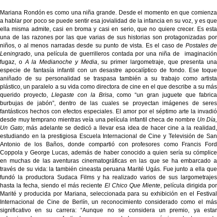
Mariana Rondón es como una niña grande. Desde el momento en que comienza
a hablar por poco se puede sentir esa jovialidad de la infancia en su voz, y es que
ella misma admite, casi en broma y casi en serio, que no quiere crecer. Es esta
una de las razones por las que varias de sus historias son protagonizadas por
niños, o al menos narradas desde su punto de vista. Es el caso de
Postales d
Leningrado
, una película de guerrilleros contada por una niña de imaginación
fugaz, o
A la Medianoche y Media
, su primer largometraje, que presenta una
especie de fantasía infantil con un desastre apocalíptico de fondo. Ese toque
aniñado de su personalidad se traspasa también a su trabajo como artista
plástico, un paralelo a su vida como directora de cine en el que describe a su más
querido proyecto,
Llegaste con la Brisa
, como “un gran juguete que fabric
burbujas de jabón”, dentro de las cuales se proyectan imágenes de seres
fantásticos hechos con efectos especiales. El amor por el séptimo arte la invadió
desde muy temprano mientras veía una película infantil checa de nombre
Un Día,
Un Gato
; más adelante se dedicó a llevar esa idea de hacer cine a la realidad
estudiando en la prestigiosa Escuela Internacional de Cine y Televisión de San
Antonio de los Baños, donde compartió con profesores como Francis Ford
Coppola y George Lucas, además de haber conocido a quien sería su cómplice
en muchas de las aventuras cinematográficas en las que se ha embarcado a
través de su vida: la también cineasta peruana Marité Ugás. Fue junto a ella que
fundó la productora Sudaca Films y ha realizado varios de sus largometrajes
hasta la fecha, siendo el más reciente
El Chico Que Miente
, película dirigida po
Marité y producida por Mariana, seleccionada para su exhibición en el Festival
Internacional de Cine de Berlín, un reconocimiento considerado como el más
significativo en su carrera: “Aunque no se considera un premio, ya estar