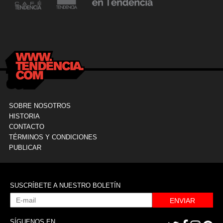
24 mayo, 2021
Dr. Ramón Marín inaugura consultorio en la
9
Clínica La Sagrada Familia
M
SOBRE NOSOTROS
HISTORIA
CONTACTO
TÉRMINOS Y CONDICIONES
PUBLICAR
SUSCRÍBETE A NUESTRO BOLETÍN
ENVIAR
SÍGUENOS EN