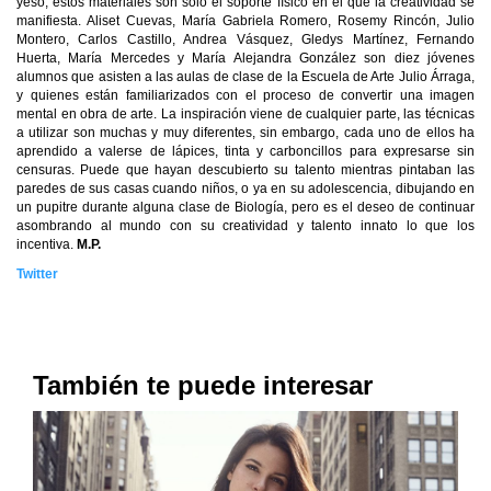
yeso, estos materiales son solo el soporte físico en el que la creatividad se
manifiesta. Aliset Cuevas, María Gabriela Romero, Rosemy Rincón, Julio
Montero, Carlos Castillo, Andrea Vásquez, Gledys Martínez, Fernando
Huerta, María Mercedes y María Alejandra González son diez jóvenes
alumnos que asisten a las aulas de clase de la Escuela de Arte Julio Árraga,
y quienes están familiarizados con el proceso de convertir una imagen
mental en obra de arte. La inspiración viene de cualquier parte, las técnicas
a utilizar son muchas y muy diferentes, sin embargo, cada uno de ellos ha
aprendido a valerse de lápices, tinta y carboncillos para expresarse sin
censuras. Puede que hayan descubierto su talento mientras pintaban las
paredes de sus casas cuando niños, o ya en su adolescencia, dibujando en
un pupitre durante alguna clase de Biología, pero es el deseo de continuar
asombrando al mundo con su creatividad y talento innato lo que los
incentiva.
M.P.
Twitter
También te puede interesar