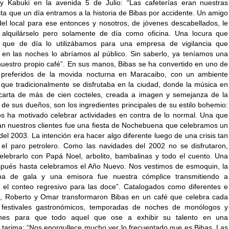
 y Kabuki en la avenida 5 de Julio: “Las cafeterías eran nuestras
sta que un día entramos a la historia de Bibas por accidente. Un amigo
el local para ese entonces y nosotros, de jóvenes descabellados, le
 alquilárselo pero solamente de día como oficina. Una locura que
í que de día lo utilizábamos para una empresa de vigilancia que
 en las noches lo abríamos al público. Sin saberlo, ya teníamos una
uestro propio café”. En sus manos, Bibas se ha convertido en uno de
s preferidos de la movida nocturna en Maracaibo, con un ambiente
o que tradicionalmente se disfrutaba en la ciudad, donde la música en
carta de más de cien cocteles, creada a imagen y semejanza de la
de sus dueños, son los ingredientes principales de su estilo bohemio:
s ha motivado celebrar actividades en contra de lo normal. Una que
an nuestros clientes fue una fiesta de Nochebuena que celebramos un
del 2003. La intención era hacer algo diferente luego de una crisis tan
o el paro petrolero. Como las navidades del 2002 no se disfrutaron,
elebrarlo con Papá Noel, arbolito, bambalinas y todo el cuento. Una
pués hasta celebramos el Año Nuevo. Nos vestimos de esmoquin, la
ba de gala y una emisora fue nuestra cómplice transmitiendo a
el conteo regresivo para las doce”. Catalogados como diferentes e
, Roberto y Omar transformaron Bibas en un café que celebra cada
festivales gastronómicos, temporadas de noches de monólogos y
ones para que todo aquel que ose a exhibir su talento en una
 tarima: “Nos enorgullece mucho ver lo frecuentado que es Bibas. Las