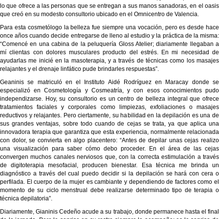
lo que ofrece a las personas que se entregan a sus manos sanadoras, en el oasis
que creó en su modesto consultorio ubicado en el Omnicentro de Valencia.
Para esta cosmetólogo la belleza fue siempre una vocación, pero es desde hace
once años cuando decide entregarse de lleno al estudio y la práctica de la misma:
“Comencé en una cabina de la peluquería Gloss Atelier; diariamente llegaban a
mí clientas con dolores musculares producto del estrés. En mi necesidad de
ayudarlas me inicié en la masoterapia, y a través de técnicas como los masajes
relajantes y el drenaje linfático pude brindarles respuestas”.
Geaninis se matriculó en el Instituto Aidé Rodríguez en Maracay donde se
especializó en Cosmetología y Cosmeatría, y con esos conocimientos pudo
independizarse. Hoy, su consultorio es un centro de belleza integral que ofrece
tratamientos faciales y corporales como limpiezas, exfoliaciones o masajes
reductivos y relajantes. Pero ciertamente, su habilidad en la depilación es una de
sus grandes ventajas, sobre todo cuando de cejas se trata, ya que aplica una
innovadora terapia que garantiza que esta experiencia, normalmente relacionada
con dolor, se convierta en algo placentero: “Antes de depilar unas cejas realizo
una visualización para saber cómo debo proceder. En el área de las cejas
convergen muchos canales nerviosos que, con la correcta estimulación a través
de digitoterapia mesofacial, producen bienestar. Esa técnica me brinda un
diagnóstico a través del cual puedo decidir si la depilación se hará con cera o
perfilada. El cuerpo de la mujer es cambiante y dependiendo de factores como el
momento de su ciclo menstrual debe realizarse determinado tipo de terapia o
técnica depilatoria”.
Diariamente, Gianinis Cedeño acude a su trabajo, donde permanece hasta el final