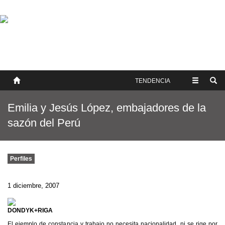
SOBRE NOSOTROS
HISTORIA
CONTACTO
TÉRMINOS Y CONDICIONES
PUBLICAR
TENDENCIA
Emilia y Jesús López, embajadores de la
sazón del Perú
Perfiles
1 diciembre, 2007
DONDYK+RIGA
El ejemplo de constancia y trabajo no necesita nacionalidad, ni se rige por