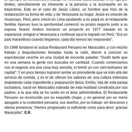
límites; sencillamente es inherente a la persona y la acompaña en su
trayectoria. Este es el caso de Jesús López, un hombre que hizo de la
restauración su forma de vida, y de Venezuela su hogar. Jesús es oriundo de
Huancayo, Perú, pero creció en Lima ayudando a su papá en el restaurante
familiar. Apenas tuvo la oportunidad comenzó su propio negocio junto a su
esposa Noemí. Ambos iniciaron un proyecto en 1977 basado en la
esperanza: emigrar a Venezuela y continuar aquí lo logrado en Perú: “Era un
país maravilloso cuando llegamos; cada día hemos ido mejorando”.
En 1988 fundaron el actual Restaurant Peruano en Maracaibo, y con mucho
trabajo y degustaciones llevadas hasta la calle, dieron a conocer su
espectacular ceviche en una ciudad de inocente paladar: “Gustó tanto que
en una semana la gente nos buscaba en cantidad. Cuando comenzamos
con el negocio era una cosa muy sencilla, lo formé yo con cien bolívares de
capital”. Y en poco tiempo lograron sentar un precedente que va más allá del
servicio de comida, y es el de ofrecer los sabores de una cultura milenaria
respetando cada ingrediente y preparación típica. Emilia, hija de esta pareja
luchadora, nació en Maracaibo rodeada de esta realidad construida por sus
padres, a la que ella se ha unido en el área administrativa. El Restaurante
Peruano es reconocido por su exquisito chupe, y en general por un menú
apegado a la costumbre peruana; sus dueños, por su trabajo sin descanso y
eterna presencia: “Hemos progresado lo suficiente como para decir: gracias
Maracaibo”.
E.R.