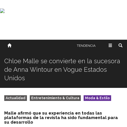
SOBRE NOSOTROS
HISTORIA
CONTACTO
TÉRMINOS Y CONDICIONES
PUBLICAR
TENDENCIA
Chloe Malle se convierte en la sucesora
de Anna Wintour en Vogue Estados
Unidos
Actualidad
Entretenimiento & Cultura
Moda & Estilo
Malle afirmó que su experiencia en todas las
plataformas de la revista ha sido fundamental para
su desarrollo