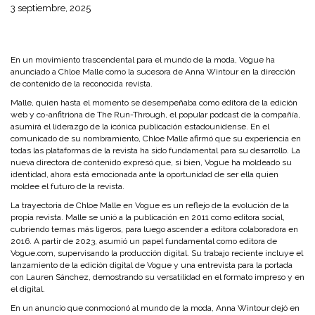
3 septiembre, 2025
En un movimiento trascendental para el mundo de la moda,
Vogue
ha
anunciado a
Chloe Malle
como la sucesora de
Anna Wintour
en la dirección
de contenido de la reconocida revista.
Malle, quien hasta el momento se desempeñaba como editora de la edición
web y co-anfitriona de
The Run-Through
, el popular podcast de la compañía,
asumirá el liderazgo de la icónica publicación estadounidense. En el
comunicado de su nombramiento,
Chloe Malle
afirmó que su experiencia en
todas las plataformas de la revista ha sido fundamental para su desarrollo. La
nueva directora de contenido expresó que, si bien,
Vogue
ha moldeado su
identidad, ahora está emocionada ante la oportunidad de ser ella quien
moldee el futuro de la revista.
La trayectoria de
Chloe Malle
en
Vogue
es un reflejo de la evolución de la
propia revista. Malle se unió a la publicación en
2011
como editora social,
cubriendo temas más ligeros, para luego ascender a editora colaboradora en
2016
. A partir de
2023
, asumió un papel fundamental como editora de
Vogue.com
, supervisando la producción digital. Su trabajo reciente incluye el
lanzamiento de la edición digital de
Vogue
y una entrevista para la portada
con
Lauren Sánchez
, demostrando su versatilidad en el formato impreso y en
el digital.
En un anuncio que conmocionó al mundo de la moda,
Anna Wintour
dejó en