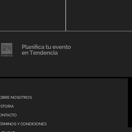
14 agosto, 2018
Julio Urribarrí celebra 3e
o, 2019
versatorio CLÍNICA
aniversario como agent
DENCIA BODY
prensa
20 julio, 2018
Lanzamiento de colecci
Resort 2019 de No Pise L
iembre, 2018
mi es Tendencia
Grama
OBRE NOSOTROS
ISTORIA
ONTACTO
ÉRMINOS Y CONDICIONES