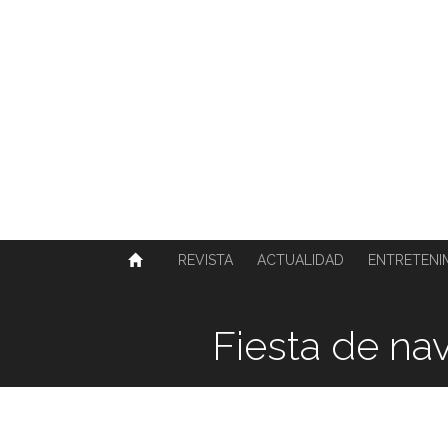
SOBRE NOSOTROS
HISTORIA
CONTACTO
TÉRMINOS Y CONDICIONES
PUBLICAR
REVISTA
ACTUALIDAD
ENTRETENI
Fiesta de na