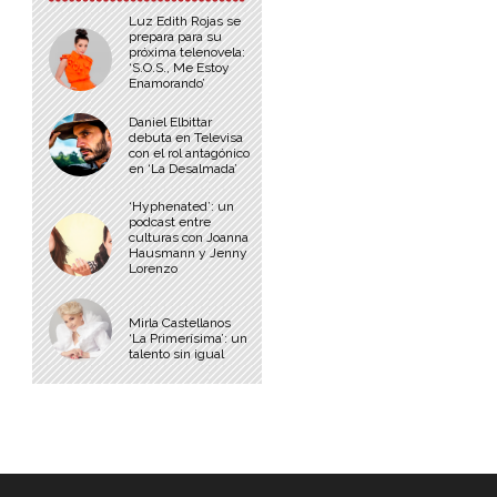
Luz Edith Rojas se
prepara para su
próxima telenovela:
‘S.O.S., Me Estoy
Enamorando’
Daniel Elbittar
debuta en Televisa
con el rol antagónico
en ‘La Desalmada’
‘Hyphenated’: un
podcast entre
culturas con Joanna
Hausmann y Jenny
Lorenzo
Mirla Castellanos
‘La Primerísima’: un
talento sin igual