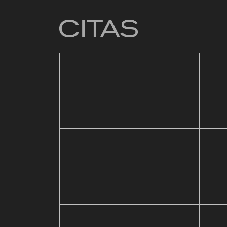
4 mar
Baz
21 mayo, 2026
sic Festival
Reapertura de Pin Zulia
Val