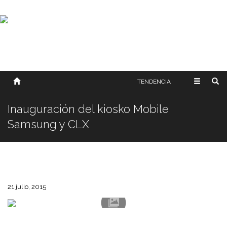
SOBRE NOSOTROS
HISTORIA
CONTACTO
TÉRMINOS Y CONDICIONES
PUBLICAR
TENDENCIA
Inauguración del kiosko Mobile
Samsung y CLX
21 julio, 2015