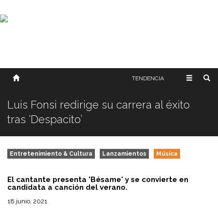
SOBRE NOSOTROS
HISTORIA
CONTACTO
TÉRMINOS Y CONDICIONES
PUBLICAR
TENDENCIA
Luis Fonsi redirige su carrera al éxito
tras ‘Despacito’
Entretenimiento & Cultura
Lanzamientos
Música
El cantante presenta 'Bésame' y se convierte en
candidata a canción del verano.
18 junio, 2021