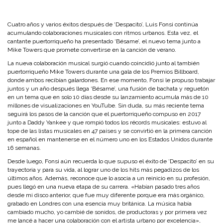
Cuatro años y varios éxitos después de ‘Despacito’, Luis Fonsi continúa
acumulando colaboraciones musicales con ritmos urbanos. Esta vez, el
cantante puertorriqueño ha presentado ‘Bésame’, el nuevo tema junto a
Mike Towers que promete convertirse en la canción de verano.
La nueva colaboración musical surgió cuando coincidió junto al también
puertorriqueño Mike Towers durante una gala de los Premios Billboard,
donde ambos recibían galardones. En ese momento, Fonsi le propuso trabajar
juntos y un año después llega ‘Bésame’, una fusión de bachata y reguetón
en un tema que en solo 10 días desde su lanzamiento acumula más de 10
millones de visualizaciones en YouTube. Sin duda, su más reciente tema
seguirá los pasos de la canción que el puertorriqueño compuso en 2017
junto a Daddy Yankee y que rompió todos los récords musicales: estuvo al
tope de las listas musicales en 47 países y se convirtió en la primera canción
en español en mantenerse en el número uno en los Estados Unidos durante
16 semanas.
Desde luego, Fonsi aún recuerda lo que supuso el éxito de ‘Despacito’ en su
trayectoria y para su vida, al lograr uno de los hits más pegadizos de los
últimos años. Además, reconoce que lo asocia a un reinicio en su profesión,
pues llegó en una nueva etapa de su carrera. «Habían pasado tres años
desde mi disco anterior, que fue muy diferente porque era más orgánico,
grabado en Londres con una esencia muy británica. La música había
cambiado mucho, yo cambié de sonidos, de productoras y por primera vez
me lancé a hacer una colaboración con el artista urbano por excelencia»,