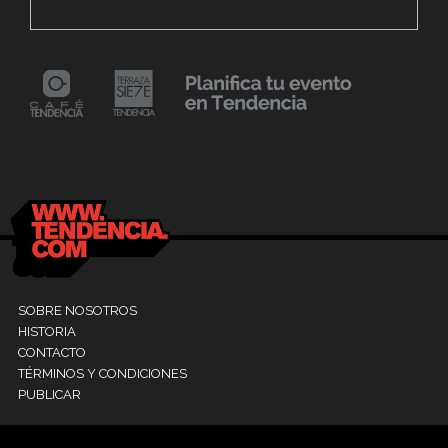
Fest «Mollejúo» 2023
C
24 mayo, 2021
Dr. Ramón Marín inaugura consultorio en la
9
Clínica La Sagrada Familia
M
SOBRE NOSOTROS
HISTORIA
CONTACTO
TÉRMINOS Y CONDICIONES
PUBLICAR