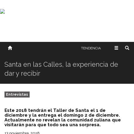
SOBRE NOSOTROS
HISTORIA
CONTACTO
TÉRMINOS Y CONDICIONES
PUBLICAR
TENDENCIA
Santa en las Calles, la experiencia de
dar y recibir
Entrevistas
Este 2018 tendrán el Taller de Santa el 1 de
diciembre y la entrega el domingo 2 de diciembre.
Actualmente no revelan la comunidad zuliana que
visitarán para que todo sea una sorpresa.
13 noviembre, 2018