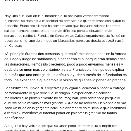
Hay una cualidad en la humanidad que nos hace verdaderamente
humanos: se trata de la capacidad de compartir lo que tenemos con quien lo
necesite. Francisco Maroso ha comprobado que los venezolanos tenemos
calidad humana, porque cuanto más difícil se pone la situación, más
donaciones recibe la Fundación Santa en las Calles, organismo que fundó en
2009 con un grupo de amigos en Maracaibo, pero que desde el 2008 nació
en Caracas.
«Al principio éramos dos personas que recibíamos donaciones en la Vereda
del Lago y luego no sabíamos qué hacer con ello, porque eran demasiadas
las donaciones. Hemos ido creciendo, poco a poco enviamos mensajes y
cada día se unen más voluntarios», relata Francisco al tiempo que explica
que más que una entrega de un artículo, ayudar a través de la fundación es
todo una experiencia que cambia la visión de quienes lo ponen en práctica.
Sensibilizar es uno de sus objetivos y lo logran al convocar a hacer la entrega
personalmente lo que donan, que tengan la experiencia de conocer
realidades que probablemente no se imaginan, pero sobre todo porque lo
que reciben a cambio es más grande. «Qué no he recibido. Hablar de eso me
hace un nudo en la garganta porque ciertamente es mucho lo que recibimos
a cambio», manifiesta al intentar poner en palabras la gratitud de tantos
beneficiados.
A su juicio hay voluntarios que se unen porque tienen que cumplir con
horas de trabajo social, y solo participan para cumplir, pero no se esperan la