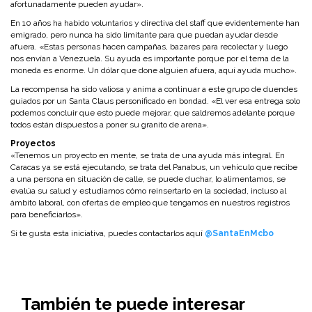
afortunadamente pueden ayudar».
En 10 años ha habido voluntarios y directiva del staff que evidentemente han
emigrado, pero nunca ha sido limitante para que puedan ayudar desde
afuera. «Estas personas hacen campañas, bazares para recolectar y luego
nos envían a Venezuela. Su ayuda es importante porque por el tema de la
moneda es enorme. Un dólar que done alguien afuera, aquí ayuda mucho».
La recompensa ha sido valiosa y anima a continuar a este grupo de duendes
guiados por un Santa Claus personificado en bondad. «El ver esa entrega solo
podemos concluir que esto puede mejorar, que saldremos adelante porque
todos están dispuestos a poner su granito de arena».
Proyectos
«Tenemos un proyecto en mente, se trata de una ayuda más integral. En
Caracas ya se está ejecutando, se trata del Panabus, un vehículo que recibe
a una persona en situación de calle, se puede duchar, lo alimentamos, se
evalúa su salud y estudiamos cómo reinsertarlo en la sociedad, incluso al
ámbito laboral, con ofertas de empleo que tengamos en nuestros registros
para beneficiarlos».
Si te gusta esta iniciativa, puedes contactarlos aquí
@SantaEnMcbo
También te puede interesar