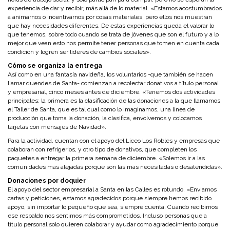
experiencia de dar y recibir, más allá de lo material. «Estamos acostumbrados
a animarnos o incentivarnos por cosas materiales, pero ellos nos muestran
que hay necesidades diferentes. De estas experiencias queda el valorar lo
que tenemos, sobre todo cuando se trata de jóvenes que son el futuro y a lo
mejor que vean esto nos permite tener personas que tomen en cuenta cada
condición y logren ser líderes de cambios sociales».
Cómo se organiza la entrega
Así como en una fantasía navideña, los voluntarios -que también se hacen
llamar duendes de Santa- comienzan a recolectar donativos a título personal
y empresarial, cinco meses antes de diciembre. «Tenemos dos actividades
principales: la primera es la clasificación de las donaciones a la que llamamos
el Taller de Santa, que es tal cual como lo imaginamos, una linea de
producción que toma la donación, la clasifica, envolvemos y colocamos
tarjetas con mensajes de Navidad».
Para la actividad, cuentan con el apoyo del Liceo Los Robles y empresas que
colaboran con refrigerios, y otro tipo de donativos, que completen los
paquetes a entregar la primera semana de diciembre. «Solemos ir a las
comunidades más alejadas porque son las más necesitadas o desatendidas».
Donaciones por doquier
El apoyo del sector empresarial a Santa en las Calles es rotundo. «Enviamos
cartas y peticiones, estamos agradecidos porque siempre hemos recibido
apoyo, sin importar lo pequeño que sea, siempre cuenta. Cuando recibimos
ese respaldo nos sentimos más comprometidos. Incluso personas que a
título personal solo quieren colaborar y ayudar como agradecimiento porque