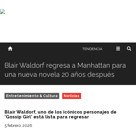
SOBRE NOSOTROS
HISTORIA
CONTACTO
TÉRMINOS Y CONDICIONES
PUBLICAR
TENDENCIA
Blair Waldorf regresa a Manhattan para
una nueva novela 20 años después
Entretenimiento & Cultura
Noticias
Blair Waldorf, uno de los icónicos personajes de
'Gossip Girl' está lista para regresar
5 febrero, 2026