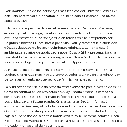
Blair Waldorf, uno de los personajes más icónicos del universo ‘Gossip Girl’,
está lista para volver a Manhattan, aunque no será a través de una nueva
serie televisiva.
Esta vez, su regreso se dará en el terreno literario: Cecily von Ziegesar,
autora original de la saga, escribirá una novela independiente centrada
exclusivamente en el personaje que en televisión fue interpretado por
Leighton Meester. El libro llevará por título ‘Blair’ y retomará la historia dos
décadas después de los acontecimientos originales.
La trama estará
ambientada 20 años después del final de ‘Gossip Girl’ y presentará a una
Blair Waldorf en sus cuarenta, de regreso en Nueva York con la intención de
recuperar su lugar en la jerarquía social del Upper East Side.
Aunque los detalles de la historia se mantienen en reserva, la premisa
sugiere una mirada más madura sobre el poder, la ambición y la reinvención
personal en un entorno que, aunque familiar, ya no es el mismo.
La publicación de ‘Blair’ está prevista tentativamente para el verano de 2027.
Como es habitual en los proyectos de Alloy Entertainment, la compañía
conservará los derechos cinematográficos y televisivos, dejando abierta la
posibilidad de una futura adaptación a la pantalla. Según información
exclusiva de Deadline, Alloy Entertainment concretó un acuerdo editorial con
Grand Central Publishing para el lanzamiento del libro en Estados Unidos,
bajo la supervisión de la editora Karen Kosztolnyik. De forma paralela, Orion
Fiction, sello de Hachette UK, publicará la novela de manera simultánea en el
mercado internacional de habla inglesa.