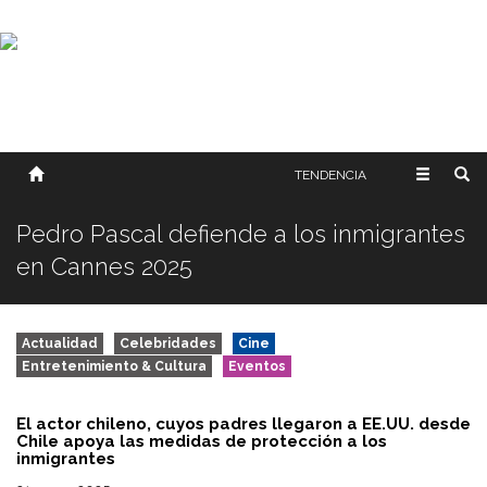
SOBRE NOSOTROS
HISTORIA
CONTACTO
TÉRMINOS Y CONDICIONES
PUBLICAR
TENDENCIA
Pedro Pascal defiende a los inmigrantes
en Cannes 2025
Actualidad
Celebridades
Cine
Entretenimiento & Cultura
Eventos
El actor chileno, cuyos padres llegaron a EE.UU. desde
Chile apoya las medidas de protección a los
inmigrantes