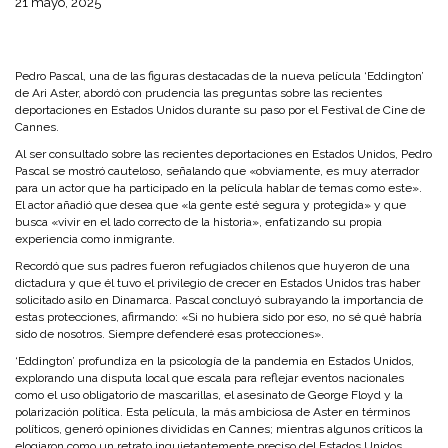
21 mayo, 2025
Pedro Pascal, una de las figuras destacadas de la nueva película ‘Eddington’
de Ari Aster, abordó con prudencia las preguntas sobre las recientes
deportaciones en Estados Unidos durante su paso por el Festival de Cine de
Cannes.
Al ser consultado sobre las recientes deportaciones en Estados Unidos, Pedro
Pascal se mostró cauteloso, señalando que «obviamente, es muy aterrador
para un actor que ha participado en la película hablar de temas como este».
El actor añadió que desea que «la gente esté segura y protegida» y que
busca «vivir en el lado correcto de la historia», enfatizando su propia
experiencia como inmigrante.
Recordó que sus padres fueron refugiados chilenos que huyeron de una
dictadura y que él tuvo el privilegio de crecer en Estados Unidos tras haber
solicitado asilo en Dinamarca. Pascal concluyó subrayando la importancia de
estas protecciones, afirmando: «Si no hubiera sido por eso, no sé qué habría
sido de nosotros. Siempre defenderé esas protecciones».
‘Eddington’ profundiza en la psicología de la pandemia en Estados Unidos,
explorando una disputa local que escala para reflejar eventos nacionales
como el uso obligatorio de mascarillas, el asesinato de George Floyd y la
polarización política. Esta película, la más ambiciosa de Aster en términos
políticos, generó opiniones divididas en Cannes; mientras algunos críticos la
elogiaron como un retrato inquietantemente preciso del Estados Unidos