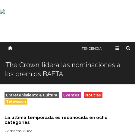
SOBRE NOSOTROS
HISTORIA
CONTACTO
TÉRMINOS Y CONDICIONES
PUBLICAR
TENDENCIA
‘The Crown’ lidera las nominaciones a
los premios BAFTA
Entretenimiento & Cultura
Eventos
Noticias
Televisión
La última temporada es reconocida en ocho
categorías
22 marzo, 2024