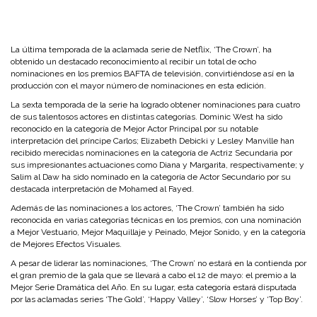
La última temporada de la aclamada serie de Netflix, ‘The Crown’, ha
obtenido un destacado reconocimiento al recibir un total de ocho
nominaciones en los premios BAFTA de televisión, convirtiéndose así en la
producción con el mayor número de nominaciones en esta edición.
La sexta temporada de la serie ha logrado obtener nominaciones para cuatro
de sus talentosos actores en distintas categorías. Dominic West ha sido
reconocido en la categoría de Mejor Actor Principal por su notable
interpretación del príncipe Carlos; Elizabeth Debicki y Lesley Manville han
recibido merecidas nominaciones en la categoría de Actriz Secundaria por
sus impresionantes actuaciones como Diana y Margarita, respectivamente; y
Salim al Daw ha sido nominado en la categoría de Actor Secundario por su
destacada interpretación de Mohamed al Fayed.
Además de las nominaciones a los actores, ‘The Crown’ también ha sido
reconocida en varias categorías técnicas en los premios, con una nominación
a Mejor Vestuario, Mejor Maquillaje y Peinado, Mejor Sonido, y en la categoría
de Mejores Efectos Visuales.
A pesar de liderar las nominaciones, ‘The Crown’ no estará en la contienda por
el gran premio de la gala que se llevará a cabo el 12 de mayo: el premio a la
Mejor Serie Dramática del Año. En su lugar, esta categoría estará disputada
por las aclamadas series ‘The Gold’, ‘Happy Valley’, ‘Slow Horses’ y ‘Top Boy’.