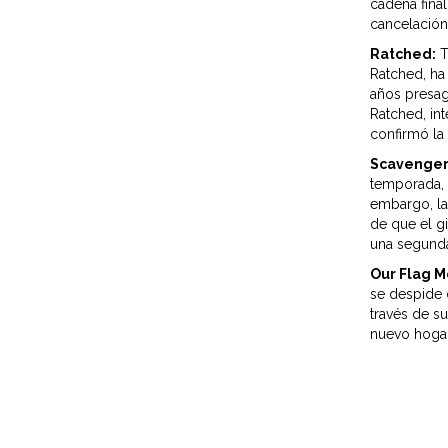
cadena fina
cancelación
Ratched:
T
Ratched, ha 
años presagi
Ratched, int
confirmó la 
Scavenger
temporada, 
embargo, la 
de que el gi
una segunda
Our Flag 
se despide 
través de s
nuevo hogar