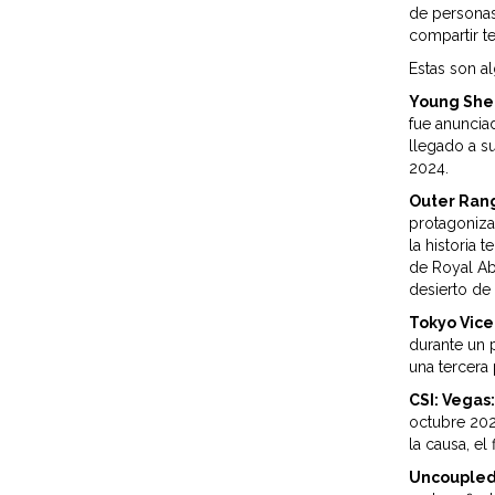
de personas 
compartir t
Estas son a
Young She
fue anuncia
llegado a s
2024.
Outer Ran
protagoniza
la historia 
de Royal Ab
desierto d
Tokyo Vice
durante un 
una tercera 
CSI: Vegas
octubre 202
la causa, el 
Uncoupled