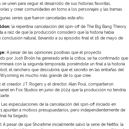
se unen para seguir el desarrollo de sus historias favoritas,
eorías y crear comunidades en torno a los personajes y las tramas.
lgunas series que fueron canceladas este año:
ldon:
la repentina cancelación del spin-off de The Big Bang Theory
da a raíz de que la producción consideró que la historia había
u conclusión natural, llevando a su episodio final el 16 de mayo de
ge:
A pesar de las opiniones positivas que el proyecto
do por Josh Brolin ha generado ante la crítica, se ha confirmado que
terminará con la segunda temporada, poniéndole un final a la historia
bot, el ranchero que descubrirá que el secreto en las entrañas del
e Wyoming es mucho más grande de lo que cree.
:
el creador J.T. Rogers y el director, Alan Poul, compartieron
panel en Fox Studios en junio de 2024 que la producción no tendría
parte.
:
Las especulaciones de la cancelación del spin-off iniciado en
1 apuntan a motivos presupuestarios, pero independientemente de
final ha llegado.
:
A pesar de que Showtime inicialmente salvó la serie de Netflix, la