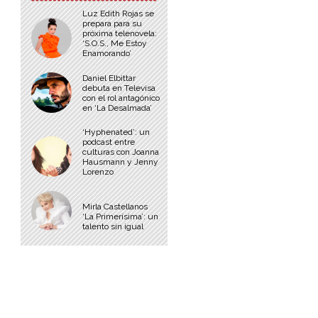
Luz Edith Rojas se
prepara para su
próxima telenovela:
‘S.O.S., Me Estoy
Enamorando’
Daniel Elbittar
debuta en Televisa
con el rol antagónico
en ‘La Desalmada’
‘Hyphenated’: un
podcast entre
culturas con Joanna
Hausmann y Jenny
Lorenzo
Mirla Castellanos
‘La Primerísima’: un
talento sin igual