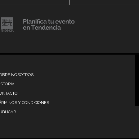
20 julio, 2018
Lanzamiento de colecci
Resort 2019 de No Pise L
iembre, 2018
mi es Tendencia
Grama
OBRE NOSOTROS
ISTORIA
ONTACTO
ÉRMINOS Y CONDICIONES
UBLICAR