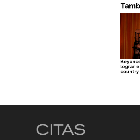
Tambi
Beyoncé
lograr e
country