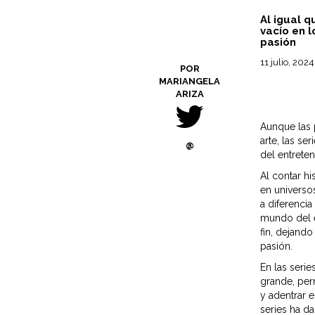
Al igual q
vacío en 
pasión
11 julio, 2024
POR
MARIANGELA
ARIZA
Aunque las 
arte, las s
@
del entreten
Al contar hi
en universo
a diferencia
mundo del en
fin, dejand
pasión.
En las seri
grande, per
y adentrar e
series ha d