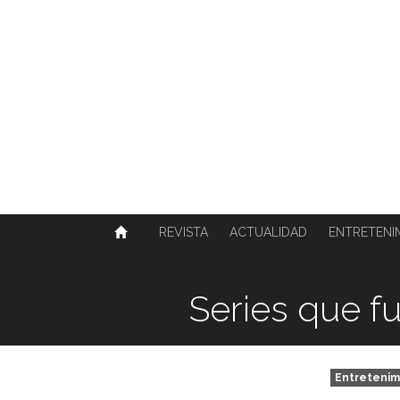
SOBRE NOSOTROS
HISTORIA
CONTACTO
TÉRMINOS Y CONDICIONES
PUBLICAR
REVISTA
ACTUALIDAD
ENTRETENI
Series que f
Entretenim