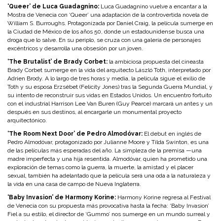
‘Queer’ de Luca Guadagnino:
Luca Guadagnino vuelve a encantar a la
Mostra de Venecia con ‘Queer’ una adaptación de la controvertida novela de
William S. Burroughs. Protagonizada por Daniel Craig, la película sumerge en
la Ciudad de México de los años 50, donde un estadounidense busca una
droga que lo salve. En su periplo, se cruza con una galería de personajes
excéntricos y desarrolla una obsesión por un joven.
‘The Brutalist’ de Brady Corbet:
la ambiciosa propuesta del cineasta
Brady Corbet sumerge en la vida del arquitecto László Toth, interpretado por
Adrien Brody. A lo largo de tres horas y media, la película sigue el exilio de
Toth y su esposa Erzsébet (Felicity Jones) tras la Segunda Guerra Mundial, y
su intento de reconstruir sus vidas en Estados Unidos. Un encuentro fortuito
con el industrial Harrison Lee Van Buren (Guy Pearce) marcará un antes y un
después en sus destinos, al encargarle un monumental proyecto
arquitectónico.
‘The Room Next Door’ de Pedro Almodóvar:
El debut en inglés de
Pedro Almodóvar, protagonizado por Julianne Moore y Tilda Swinton, es una
de las películas más esperadas del año. La simpleza de la premisa —una
madre imperfecta y una hija resentida. Almodóvar, quien ha prometido una
exploración de temas como la guerra, la muerte, la amistad y el placer
sexual, también ha adelantado que la película será una oda a la naturaleza y
la vida en una casa de campo de Nueva Inglaterra.
‘Baby Invasion’ de Harmony Korine:
Harmony Korine regresa al Festival
de Venecia con su propuesta más provocativa hasta la fecha: ‘Baby Invasion’
Fiel a su estilo, el director de ‘Gummo’ nos sumerge en un mundo surreal y