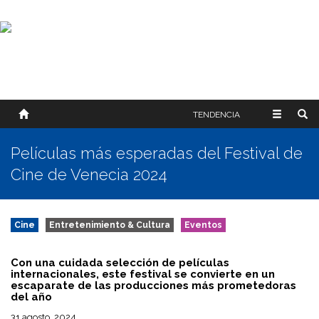
SOBRE NOSOTROS
HISTORIA
CONTACTO
TÉRMINOS Y CONDICIONES
PUBLICAR
TENDENCIA
Películas más esperadas del Festival de
Cine de Venecia 2024
Cine
Entretenimiento & Cultura
Eventos
Con una cuidada selección de películas
internacionales, este festival se convierte en un
escaparate de las producciones más prometedoras
del año
31 agosto, 2024