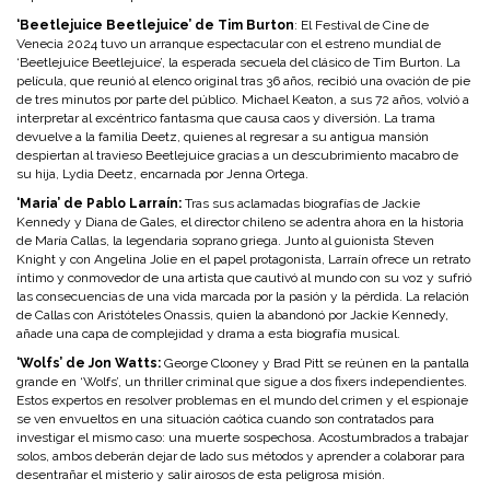
‘Beetlejuice Beetlejuice’ de Tim Burton
: El Festival de Cine de
Venecia 2024 tuvo un arranque espectacular con el estreno mundial de
‘Beetlejuice Beetlejuice’, la esperada secuela del clásico de Tim Burton. La
película, que reunió al elenco original tras 36 años, recibió una ovación de pie
de tres minutos por parte del público. Michael Keaton, a sus 72 años, volvió a
interpretar al excéntrico fantasma que causa caos y diversión. La trama
devuelve a la familia Deetz, quienes al regresar a su antigua mansión
despiertan al travieso Beetlejuice gracias a un descubrimiento macabro de
su hija, Lydia Deetz, encarnada por Jenna Ortega.
‘Maria’ de Pablo Larraín:
Tras sus aclamadas biografías de Jackie
Kennedy y Diana de Gales, el director chileno se adentra ahora en la historia
de María Callas, la legendaria soprano griega. Junto al guionista Steven
Knight y con Angelina Jolie en el papel protagonista, Larraín ofrece un retrato
íntimo y conmovedor de una artista que cautivó al mundo con su voz y sufrió
las consecuencias de una vida marcada por la pasión y la pérdida. La relación
de Callas con Aristóteles Onassis, quien la abandonó por Jackie Kennedy,
añade una capa de complejidad y drama a esta biografía musical.
‘Wolfs’ de Jon Watts:
George Clooney y Brad Pitt se reúnen en la pantalla
grande en ‘Wolfs’, un thriller criminal que sigue a dos fixers independientes.
Estos expertos en resolver problemas en el mundo del crimen y el espionaje
se ven envueltos en una situación caótica cuando son contratados para
investigar el mismo caso: una muerte sospechosa. Acostumbrados a trabajar
solos, ambos deberán dejar de lado sus métodos y aprender a colaborar para
desentrañar el misterio y salir airosos de esta peligrosa misión.