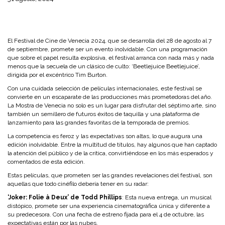
El Festival de Cine de Venecia 2024, que se desarrolla del 28 de agosto al 7
de septiembre, promete ser un evento inolvidable. Con una programación
que sobre el papel resulta explosiva, el festival arranca con nada más y nada
menos que la secuela de un clásico de culto: ‘Beetlejuice Beetlejuice’,
dirigida por el excéntrico Tim Burton.
Con una cuidada selección de películas internacionales, este festival se
convierte en un escaparate de las producciones más prometedoras del año.
La Mostra de Venecia no solo es un lugar para disfrutar del séptimo arte, sino
también un semillero de futuros éxitos de taquilla y una plataforma de
lanzamiento para las grandes favoritas de la temporada de premios.
La competencia es feroz y las expectativas son altas, lo que augura una
edición inolvidable. Entre la multitud de títulos, hay algunos que han captado
la atención del público y de la crítica, convirtiéndose en los más esperados y
comentados de esta edición.
Estas películas, que prometen ser las grandes revelaciones del festival, son
aquellas que todo cinéfilo debería tener en su radar:
‘Joker: Folie à Deux’ de Todd Phillips
: Esta nueva entrega, un musical
distópico, promete ser una experiencia cinematográfica única y diferente a
su predecesora. Con una fecha de estreno fijada para el 4 de octubre, las
expectativas están por las nubes.