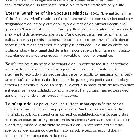
convirtiéndose en un referente ineludible para el cine de acción y culto.
‘Eternal Sunshine of the Spotless Mind’:
En 2004, ‘Eternal Sunshine
of the Spotless Mind’ revolucionó el género romántico con su visión poética y
desgarradora del amor y el olvido. Bajo la dirección de Michel Gondry y el
guion de Charlie Kaufman, Jim Carrey y Kate Winslet relatan una historia de
amor y pérdida que exploraba las profundidades de la mente humana. La
película, con su premisa de borrar recuerdos dolorosos, invitó a reflexionar
sobre la naturaleza del amor, el apego y la identidad. La química entre los
protagonistas y la originalidad de la trama convirtieron la cinta en un clásico
instantáneo, dejando una huella imborrable en el cine romántico.
‘Saw’:
Esta película no solo se convirtió en un éxito de taquilla inesperado,
sino que también revitalizó el subgénero del terror sobrenatural. Su
argumento retorcido y las secuencias de terror explícito marcaron un antes y
un después en la industria, demostrando que el gore podía ser rentable y
atraer a un amplio público. La saga, que continúa hasta el día de hoy con diez
entregas, se ha consolidado como una de las franquicias más exitosas del
género, inspirando a numerosos imitadores.
‘La búsqueda’:
La película de Jon Turteltaub anticipó la fiebre por las
conspiraciones históricas que popularizaría Dan Brown años más tarde,
invitando al público a cuestionar los hechos establecidos y a buscar pistas
ocultas en obras de arte y documentos históricos. Con su mezcla de acción,
aventura y misterio, está cinta se convirtió en un referente del cine de
aventuras, demostrando que las historias sobre tesoros escondidos y
conspiraciones nunca pasan de moda.