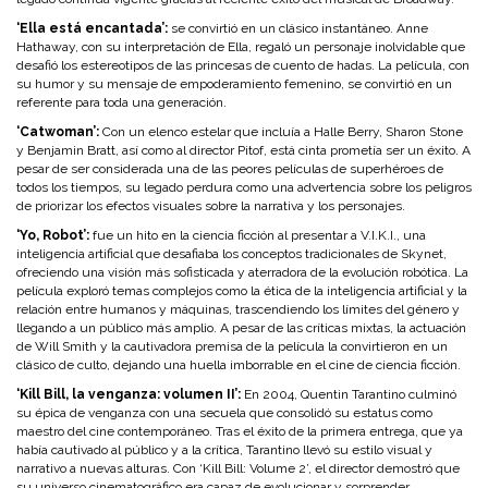
‘Ella está encantada’:
se convirtió en un clásico instantáneo. Anne
Hathaway, con su interpretación de Ella, regaló un personaje inolvidable que
desafió los estereotipos de las princesas de cuento de hadas. La película, con
su humor y su mensaje de empoderamiento femenino, se convirtió en un
referente para toda una generación.
‘Catwoman’:
Con un elenco estelar que incluía a Halle Berry, Sharon Stone
y Benjamin Bratt, así como al director Pitof, está cinta prometía ser un éxito. A
pesar de ser considerada una de las peores películas de superhéroes de
todos los tiempos, su legado perdura como una advertencia sobre los peligros
de priorizar los efectos visuales sobre la narrativa y los personajes.
‘Yo, Robot’:
fue un hito en la ciencia ficción al presentar a V.I.K.I., una
inteligencia artificial que desafiaba los conceptos tradicionales de Skynet,
ofreciendo una visión más sofisticada y aterradora de la evolución robótica. La
película exploró temas complejos como la ética de la inteligencia artificial y la
relación entre humanos y máquinas, trascendiendo los límites del género y
llegando a un público más amplio. A pesar de las críticas mixtas, la actuación
de Will Smith y la cautivadora premisa de la película la convirtieron en un
clásico de culto, dejando una huella imborrable en el cine de ciencia ficción.
‘Kill Bill, la venganza: volumen II’:
En 2004, Quentin Tarantino culminó
su épica de venganza con una secuela que consolidó su estatus como
maestro del cine contemporáneo. Tras el éxito de la primera entrega, que ya
había cautivado al público y a la crítica, Tarantino llevó su estilo visual y
narrativo a nuevas alturas. Con ‘Kill Bill: Volume 2’, el director demostró que
su universo cinematográfico era capaz de evolucionar y sorprender,