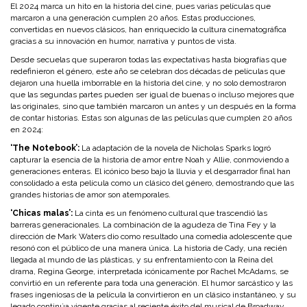
El 2024 marca un hito en la historia del cine, pues varias películas que
marcaron a una generación cumplen 20 años. Estas producciones,
convertidas en nuevos clásicos, han enriquecido la cultura cinematográfica
gracias a su innovación en humor, narrativa y puntos de vista.
Desde secuelas que superaron todas las expectativas hasta biografías que
redefinieron el género, este año se celebran dos décadas de películas que
dejaron una huella imborrable en la historia del cine, y no solo demostraron
que las segundas partes pueden ser igual de buenas o incluso mejores que
las originales, sino que también marcaron un antes y un después en la forma
de contar historias. Estas son algunas de las películas que cumplen 20 años
en 2024:
‘The Notebook’:
La adaptación de la novela de Nicholas Sparks logró
capturar la esencia de la historia de amor entre Noah y Allie, conmoviendo a
generaciones enteras. El icónico beso bajo la lluvia y el desgarrador final han
consolidado a esta película como un clásico del género, demostrando que las
grandes historias de amor son atemporales.
‘Chicas malas’:
La cinta es un fenómeno cultural que trascendió las
barreras generacionales. La combinación de la agudeza de Tina Fey y la
dirección de Mark Waters dio como resultado una comedia adolescente que
resonó con el público de una manera única. La historia de Cady, una recién
llegada al mundo de las plásticas, y su enfrentamiento con la Reina del
drama, Regina George, interpretada icónicamente por Rachel McAdams, se
convirtió en un referente para toda una generación. El humor sarcástico y las
frases ingeniosas de la película la convirtieron en un clásico instantáneo, y su
legado continúa vigente gracias al reciente éxito del musical de Broadway.