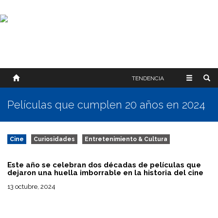
SOBRE NOSOTROS
HISTORIA
CONTACTO
TÉRMINOS Y CONDICIONES
PUBLICAR
TENDENCIA
Películas que cumplen 20 años en 2024
Cine
Curiosidades
Entretenimiento & Cultura
Este año se celebran dos décadas de películas que
dejaron una huella imborrable en la historia del cine
13 octubre, 2024