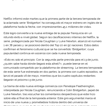
Netflix informó este martes que la primera parte de la tercera temporada de
la aclamada serie ‘Bridgerton’ ha conseguido el mayor estreno en inglés de la
plataforma hasta la fecha, con impresionantes 45,1 millones de vistas.
Este logro convierte a la nueva entrega de la popular franquicia en un
rotundo éxito a nivel global. Según las clasificaciones internas de Netflix, la
serie, protagonizada por Nicola Coughlan y Luke Newton, alcanzó el número
1 en 78 países y se posicionó dentro del Top 10 en 92 naciones. Estos datos
confirman el fenómeno cultural que se ha convertido ‘Bridgerton’, cuya
popularidad continúa en ascenso con cada nueva temporada.
«Esto es solo el principio. Con la segunda parte prevista para el 13 de junio,
¿quién sabe hasta dónde llegará esta alhelí?», puede leerse en el
comunicado compartido por la plataforma de streaming. La tercera temporada
de esta serie fue estrenada en dos partes; la primera con cuatro episodios, se
lanzó el pasado 16 de mayo, mientras que los cuatro capítulos restantes
llegarán el próximo 13 de junio.
La trama de esta nueva entrega comienza con Penelope Featherington,
interpretada por Nicola Coughlan, renunciando a Colin Bridgerton, papel de
Luke Newton, tras escuchar los comentarios despectivos que este hizo
sobre ella al final de la temporada anterior. Este giro argumental marca el
inicio de una nueva y prometedora historia dentro del universo de