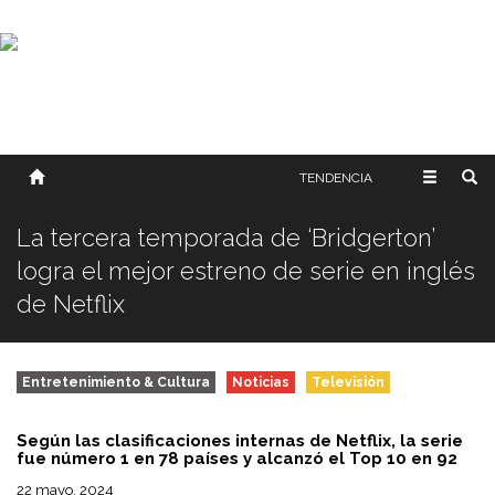
SOBRE NOSOTROS
HISTORIA
CONTACTO
TÉRMINOS Y CONDICIONES
PUBLICAR
TENDENCIA
La tercera temporada de ‘Bridgerton’
logra el mejor estreno de serie en inglés
de Netflix
Entretenimiento & Cultura
Noticias
Televisión
Según las clasificaciones internas de Netflix, la serie
fue número 1 en 78 países y alcanzó el Top 10 en 92
22 mayo, 2024