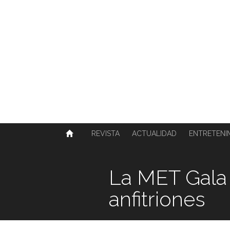
SOBRE NOSOTROS
HISTORIA
CONTACTO
TÉRMINOS Y CONDICIONES
PUBLICAR
REVISTA
ACTUALIDAD
ENTRETENI
La MET Gala 
anfitriones