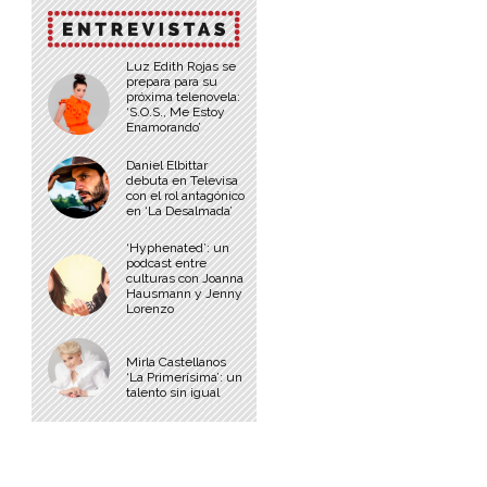
Luz Edith Rojas se
prepara para su
próxima telenovela:
‘S.O.S., Me Estoy
Enamorando’
Daniel Elbittar
debuta en Televisa
con el rol antagónico
en ‘La Desalmada’
‘Hyphenated’: un
podcast entre
culturas con Joanna
Hausmann y Jenny
Lorenzo
Mirla Castellanos
‘La Primerísima’: un
talento sin igual