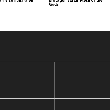
n 3’ se filmará en
protagonizarán ‘Flesh of the
Gods’