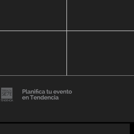
zo, 2020
16 septiembre, 2018
ar Show a beneficio de
Lanzmiento Legacy Aru
eria Perozo
Luxury Condominiums
14 agosto, 2018
Julio Urribarrí celebra 3e
o, 2019
versatorio CLÍNICA
aniversario como agent
DENCIA BODY
prensa
20 julio, 2018
Lanzamiento de colecci
Resort 2019 de No Pise L
iembre, 2018
mi es Tendencia
Grama