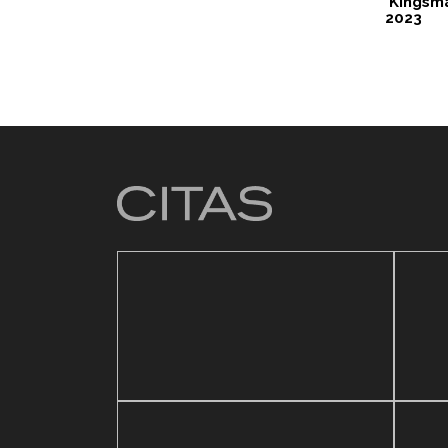
‘Kingsma
2023