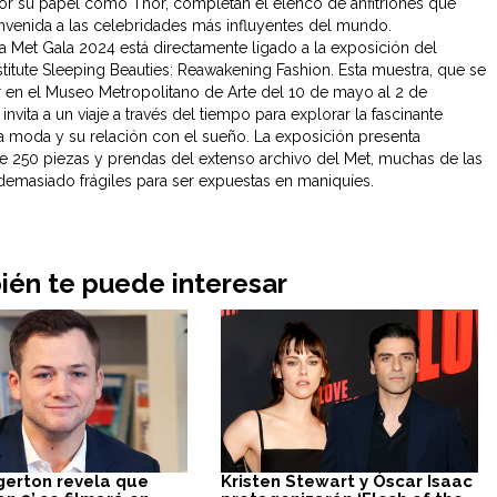
r su papel como Thor, completan el elenco de anfitriones que
envenida a las celebridades más influyentes del mundo.
la Met Gala 2024 está directamente ligado a la exposición del
titute Sleeping Beauties: Reawakening Fashion. Esta muestra, que se
ar en el Museo Metropolitano de Arte del 10 de mayo al 2 de
invita a un viaje a través del tiempo para explorar la fascinante
 la moda y su relación con el sueño. La exposición presenta
e 250 piezas y prendas del extenso archivo del Met, muchas de las
demasiado frágiles para ser expuestas en maniquíes.
én te puede interesar
gerton revela que
Kristen Stewart y Óscar Isaac