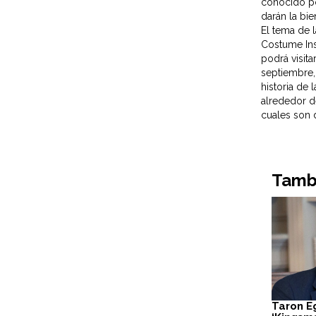
conocido po
darán la bi
El tema de 
Costume Ins
podrá visit
septiembre, 
historia de
alrededor d
cuales son 
Tambi
Taron E