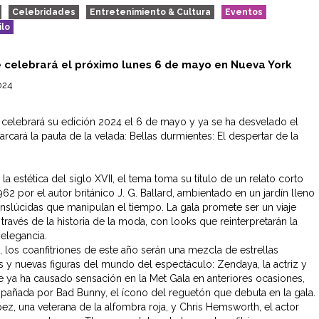
Celebridades
Entretenimiento & Cultura
Eventos
ilo
e celebrará el próximo lunes 6 de mayo en Nueva York
2024
 celebrará su edición 2024 el 6 de mayo y ya se ha desvelado el
cará la pauta de la velada: Bellas durmientes: El despertar de la
 la estética del siglo XVII, el tema toma su título de un relato corto
962 por el autor británico J. G. Ballard, ambientado en un jardín lleno
ranslúcidas que manipulan el tiempo. La gala promete ser un viaje
 través de la historia de la moda, con looks que reinterpretarán la
 elegancia.
, los coanfitriones de este año serán una mezcla de estrellas
 y nuevas figuras del mundo del espectáculo: Zendaya, la actriz y
e ya ha causado sensación en la Met Gala en anteriores ocasiones,
pañada por Bad Bunny, el ícono del reguetón que debuta en la gala.
ez, una veterana de la alfombra roja, y Chris Hemsworth, el actor