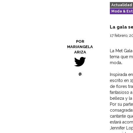
Actualidad
Moda & Est
La gala s
17 febrero, 
POR
MARIANGELA
La Met Gala
ARIZA
tema que mar
moda
.
@
Inspirada en
escrito en 1
de flores t
fantasioso a
belleza y la
Por su parte
consagradas
cantante qu
estará acom
Jennifer Lop