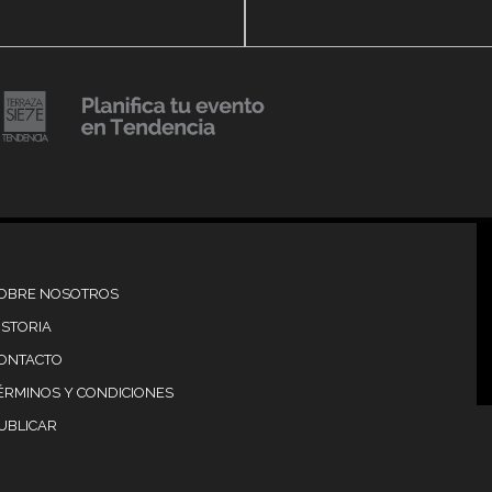
DENCIA BODY
prensa
20 julio, 2018
Lanzamiento de colecci
Resort 2019 de No Pise L
iembre, 2018
mi es Tendencia
Grama
OBRE NOSOTROS
ISTORIA
ONTACTO
ÉRMINOS Y CONDICIONES
UBLICAR