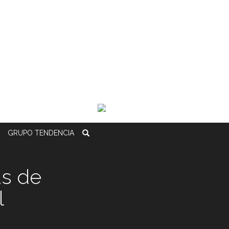
GRUPO
TENDENCIA
as de
l