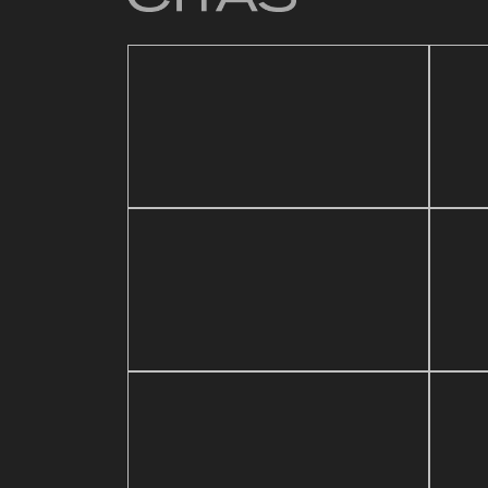
4 mar
Baz
21 mayo, 2026
sic Festival
Reapertura de Pin Zulia
Val
7 agosto, 2023
Maracaibo vive la
6 may
e Mayo en el
experiencia del Polar Fest
Con