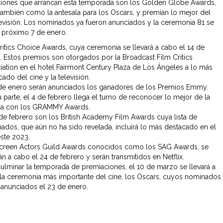
iones que arrancan esta temporada son los
Golden Globe Awards,
ambién como la antesala para los Oscars, y premian lo mejor del
elevisión. Los nominados ya fueron anunciados y la ceremonia 81 se
l próximo 7 de enero.
ritics Choice Awards, cuya ceremonia se llevará a cabo el 14 de
. Estos premios son otorgados por la
Broadcast Film Critics
iation en el hotel Fairmont Century Plaza de Los Ángeles a lo más
ado del cine y la televisión.
 de enero serán anunciados los ganadores de los Premios Emmy.
u parte, el 4 de febrero llega el turno de reconocer lo mejor de la
ca con los GRAMMY Awards.
 de febrero son los British Academy Film Awards cuya lista de
ados, que aún no ha sido revelada, incluirá lo más destacado en el
este 2023.
creen Actors Guild Awards conocidos como los SAG Awards, se
án a cabo el 24 de febrero y serán transmitidos en Netflix.
culminar la temporada de premiaciones, el 10 de marzo se llevará a
la ceremonia más importante del cine, los Oscars, cuyos nominados
 anunciados el 23 de enero.