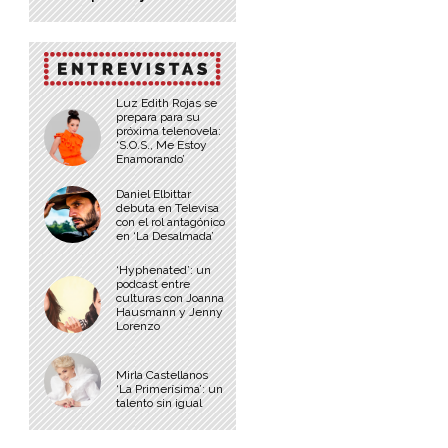
Luz Edith Rojas se
prepara para su
próxima telenovela:
‘S.O.S., Me Estoy
Enamorando’
Daniel Elbittar
debuta en Televisa
con el rol antagónico
en ‘La Desalmada’
‘Hyphenated’: un
podcast entre
culturas con Joanna
Hausmann y Jenny
Lorenzo
Mirla Castellanos
‘La Primerísima’: un
talento sin igual