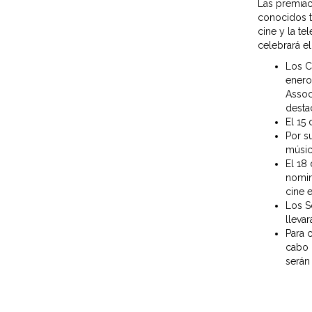
Las premiac
conocidos t
cine y la t
celebrará e
Los C
enero
Assoc
destac
El 15
Por s
músi
El 18
nomin
cine 
Los
S
llevar
Para 
cabo 
serán