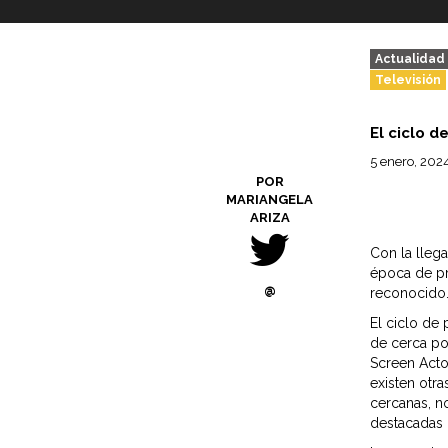
Actualidad
Televisión
El ciclo 
5 enero, 202
POR
MARIANGELA
ARIZA
Con la lleg
época de pre
@
reconocido
El ciclo de
de cerca po
Screen Acto
existen otr
cercanas, n
destacadas 