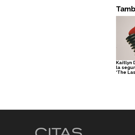
Tambi
Kaitlyn
la segu
‘The Las