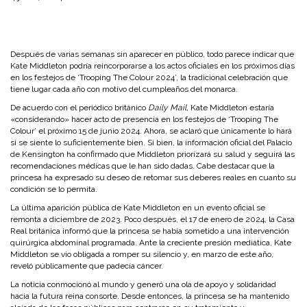
Después de varias semanas sin aparecer en público, todo parece indicar que
Kate Middleton podría reincorporarse a los actos oficiales en los próximos días
en los festejos de ‘Trooping The Colour 2024’, la tradicional celebración que
tiene lugar cada año con motivo del cumpleaños del monarca.
De acuerdo con el periódico británico
Daily Mail,
Kate Middleton estaría
«considerando» hacer acto de presencia en los festejos de ‘Trooping The
Colour’ el próximo 15 de junio 2024. Ahora, se aclaró que únicamente lo hará
si se siente lo suficientemente bien. Si bien, la información oficial del Palacio
de Kensington ha confirmado que Middleton priorizará su salud y seguirá las
recomendaciones médicas que le han sido dadas. Cabe destacar que la
princesa ha expresado su deseo de retomar sus deberes reales en cuanto su
condición se lo permita.
La última aparición pública de Kate Middleton en un evento oficial se
remonta a diciembre de 2023. Poco después, el 17 de enero de 2024, la Casa
Real británica informó que la princesa se había sometido a una intervención
quirúrgica abdominal programada. Ante la creciente presión mediática, Kate
Middleton se vio obligada a romper su silencio y, en marzo de este año,
reveló públicamente que padecía cáncer.
La noticia conmocionó al mundo y generó una ola de apoyo y solidaridad
hacia la futura reina consorte. Desde entonces, la princesa se ha mantenido