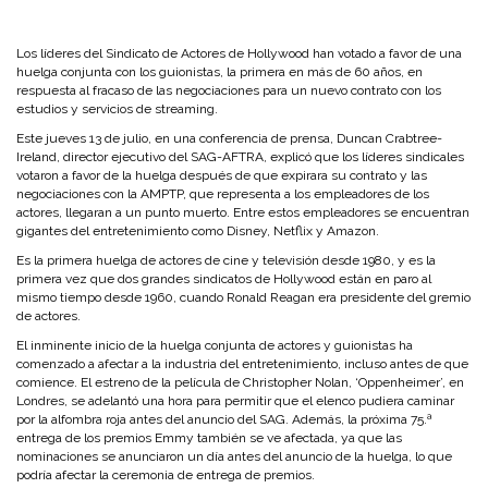
Los líderes del Sindicato de Actores de Hollywood han votado a favor de una
huelga conjunta con los guionistas, la primera en más de 60 años, en
respuesta al fracaso de las negociaciones para un nuevo contrato con los
estudios y servicios de streaming.
Este jueves 13 de julio, en una conferencia de prensa, Duncan Crabtree-
Ireland, director ejecutivo del SAG-AFTRA, explicó que los líderes sindicales
votaron a favor de la huelga después de que expirara su contrato y las
negociaciones con la AMPTP, que representa a los empleadores de los
actores, llegaran a un punto muerto. Entre estos empleadores se encuentran
gigantes del entretenimiento como Disney, Netflix y Amazon.
Es la primera huelga de actores de cine y televisión desde 1980, y es la
primera vez que dos grandes sindicatos de Hollywood están en paro al
mismo tiempo desde 1960, cuando Ronald Reagan era presidente del gremio
de actores.
El inminente inicio de la huelga conjunta de actores y guionistas ha
comenzado a afectar a la industria del entretenimiento, incluso antes de que
comience. El estreno de la película de Christopher Nolan, ‘Oppenheimer’, en
Londres, se adelantó una hora para permitir que el elenco pudiera caminar
por la alfombra roja antes del anuncio del SAG. Además, la próxima 75.ª
entrega de los premios Emmy también se ve afectada, ya que las
nominaciones se anunciaron un día antes del anuncio de la huelga, lo que
podría afectar la ceremonia de entrega de premios.