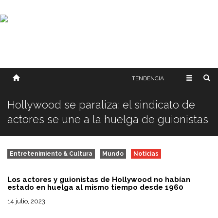
SOBRE NOSOTROS
HISTORIA
CONTACTO
TÉRMINOS Y CONDICIONES
PUBLICAR
TENDENCIA
Hollywood se paraliza: el sindicato de
actores se une a la huelga de guionistas
Entretenimiento & Cultura
Mundo
Noticias
Los actores y guionistas de Hollywood no habían
estado en huelga al mismo tiempo desde 1960
14 julio, 2023