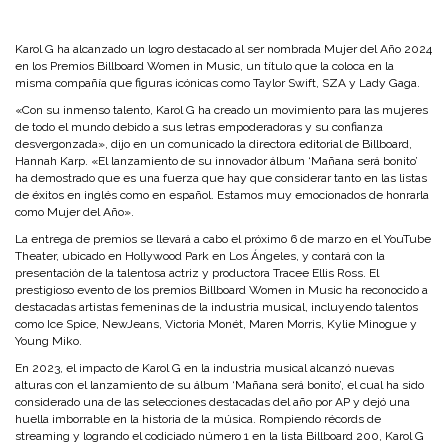
Karol G ha alcanzado un logro destacado al ser nombrada Mujer del Año 2024
en los Premios Billboard Women in Music, un título que la coloca en la
misma compañía que figuras icónicas como Taylor Swift, SZA y Lady Gaga.
«Con su inmenso talento, Karol G ha creado un movimiento para las mujeres
de todo el mundo debido a sus letras empoderadoras y su confianza
desvergonzada», dijo en un comunicado la directora editorial de Billboard,
Hannah Karp. «El lanzamiento de su innovador álbum ‘Mañana será bonito’
ha demostrado que es una fuerza que hay que considerar tanto en las listas
de éxitos en inglés como en español. Estamos muy emocionados de honrarla
como Mujer del Año».
La entrega de premios se llevará a cabo el próximo 6 de marzo en el YouTube
Theater, ubicado en Hollywood Park en Los Ángeles, y contará con la
presentación de la talentosa actriz y productora Tracee Ellis Ross. El
prestigioso evento de los premios Billboard Women in Music ha reconocido a
destacadas artistas femeninas de la industria musical, incluyendo talentos
como Ice Spice, NewJeans, Victoria Monét, Maren Morris, Kylie Minogue y
Young Miko.
En 2023, el impacto de Karol G en la industria musical alcanzó nuevas
alturas con el lanzamiento de su álbum ‘Mañana será bonito’, el cual ha sido
considerado una de las selecciones destacadas del año por AP y dejó una
huella imborrable en la historia de la música. Rompiendo récords de
streaming y logrando el codiciado número 1 en la lista Billboard 200, Karol G