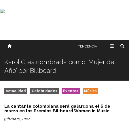
SOBRE NOSOTROS
HISTORIA
CONTACTO
TÉRMINOS Y CONDICIONES
PUBLICAR
TENDENCIA
Karol G es nombrada como ‘Mujer del
Año’ por Billboard
Actualidad
Celebridades
Eventos
Música
La cantante colombiana será galardona el 6 de
marzo en los Premios Billboard Women in Music
9 febrero, 2024