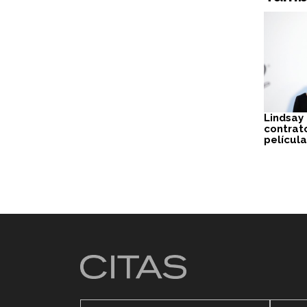
Lindsay
contrat
películ