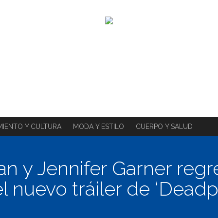
MIENTO Y CULTURA
MODA Y ESTILO
CUERPO Y SALUD
 y Jennifer Garner regr
l nuevo tráiler de ‘Dead