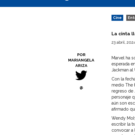
Cine
Ent
La cinta l
23 abril, 202
POR
Marvel ha so
MARIANGELA
esperada en
ARIZA
Jackman al 
Con la fech
medio The H
@
regreso de J
personaje q
aún son esc
afirmado que
Wendy Molyn
escribir la 
convocar a 