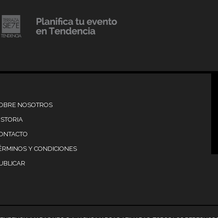
20 julio, 2018
Lanzamiento de colecci
Resort 2019 de No Pise L
iembre, 2018
mi es Tendencia
Grama
OBRE NOSOTROS
ISTORIA
ONTACTO
ÉRMINOS Y CONDICIONES
UBLICAR