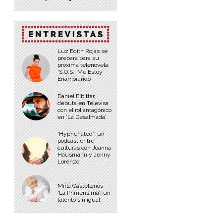
Luz Edith Rojas se
prepara para su
próxima telenovela:
‘S.O.S., Me Estoy
Enamorando’
Daniel Elbittar
debuta en Televisa
con el rol antagónico
en ‘La Desalmada’
‘Hyphenated’: un
podcast entre
culturas con Joanna
Hausmann y Jenny
Lorenzo
Mirla Castellanos
‘La Primerísima’: un
talento sin igual