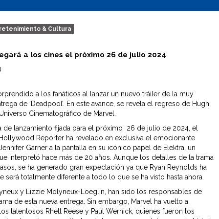
retenimiento & Cultura
legará a los cines el próximo 26 de julio 2024
4
rprendido a los fanáticos al lanzar un nuevo tráiler de la muy
trega de ‘Deadpool’. En este avance, se revela el regreso de Hugh
Universo Cinematográfico de Marvel.
a de lanzamiento fijada para el próximo 26 de julio de 2024, el
ollywood Reporter ha revelado en exclusiva el emocionante
ennifer Garner a la pantalla en su icónico papel de Elektra, un
ue interpretó hace más de 20 años. Aunque los detalles de la trama
asos, se ha generado gran expectación ya que Ryan Reynolds ha
 será totalmente diferente a todo lo que se ha visto hasta ahora.
eux y Lizzie Molyneux-Loeglin, han sido los responsables de
trama de esta nueva entrega. Sin embargo, Marvel ha vuelto a
los talentosos Rhett Reese y Paul Wernick, quienes fueron los