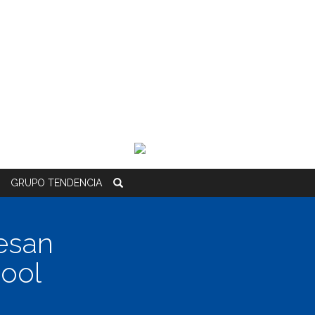
GRUPO
TENDENCIA
esan
pool