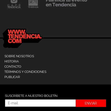
24 mayo, 2021
Dr. Ramón Marín inaugura consultorio en la
9
Clínica La Sagrada Familia
M
SOBRE NOSOTROS
HISTORIA
CONTACTO
TÉRMINOS Y CONDICIONES
PUBLICAR
SUSCRÍBETE A NUESTRO BOLETÍN
ENVIAR