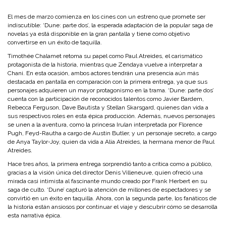
El mes de marzo comienza en los cines con un estreno que promete ser
indiscutible: ‘Dune: parte dos’, la esperada adaptación de la popular saga de
novelas ya está disponible en la gran pantalla y tiene como objetivo
convertirse en un éxito de taquilla.
Timothée Chalamet retoma su papel como Paul Atreides, el carismático
protagonista de la historia, mientras que Zendaya vuelve a interpretar a
Chani. En esta ocasión, ambos actores tendrán una presencia aún más
destacada en pantalla en comparación con la primera entrega, ya que sus
personajes adquieren un mayor protagonismo en la trama. ‘Dune: parte dos’
cuenta con la participación de reconocidos talentos como Javier Bardem,
Rebecca Ferguson, Dave Bautista y Stellan Skarsgard, quienes dan vida a
sus respectivos roles en esta épica producción. Además, nuevos personajes
se unen a la aventura, como la princesa Irulan interpretada por Florence
Pugh, Feyd-Rautha a cargo de Austin Butler, y un personaje secreto, a cargo
de Anya Taylor-Joy, quien da vida a Alia Atreides, la hermana menor de Paul
Atreides.
Hace tres años, la primera entrega sorprendió tanto a crítica como a público,
gracias a la visión única del director Denis Villeneuve, quien ofreció una
mirada casi intimista al fascinante mundo creado por Frank Herbert en su
saga de culto. ‘Dune’ capturó la atención de millones de espectadores y se
convirtió en un éxito en taquilla. Ahora, con la segunda parte, los fanáticos de
la historia están ansiosos por continuar el viaje y descubrir cómo se desarrolla
esta narrativa épica.