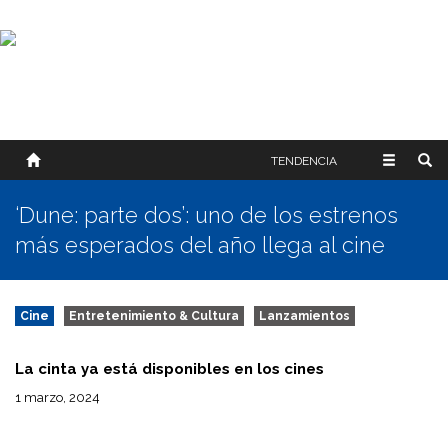
SOBRE NOSOTROS
HISTORIA
CONTACTO
TÉRMINOS Y CONDICIONES
PUBLICAR
TENDENCIA
‘Dune: parte dos’: uno de los estrenos
más esperados del año llega al cine
Cine
Entretenimiento & Cultura
Lanzamientos
La cinta ya está disponibles en los cines
1 marzo, 2024