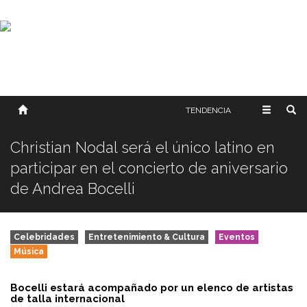
SOBRE NOSOTROS
HISTORIA
CONTACTO
TÉRMINOS Y CONDICIONES
PUBLICAR
TENDENCIA
Christian Nodal será el único latino en
participar en el concierto de aniversario
de Andrea Bocelli
Celebridades
Entretenimiento & Cultura
Eventos
Música
Bocelli estará acompañado por un elenco de artistas
de talla internacional