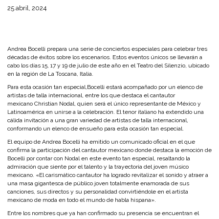
25 abril, 2024
Andrea Bocelli prepara una serie de conciertos especiales para celebrar tres
décadas de éxitos sobre los escenarios. Estos eventos únicos se llevarán a
cabo los días 15, 17 y 19 de julio de este año en el Teatro del Silenzio, ubicado
en la región de La Toscana, Italia.
Para esta ocasión tan especial,Bocelli estará acompañado por un elenco de
artistas de talla internacional, entre los que destaca el cantautor
mexicano Christian Nodal, quien será el único representante de México y
Latinoamérica en unirse a la celebración. El tenor italiano ha extendido una
cálida invitación a una gran variedad de artistas de talla internacional,
conformando un elenco de ensueño para esta ocasión tan especial.
El equipo de Andrea Bocelli ha emitido un comunicado oficial en el que
confirma la participación del cantautor mexicano donde destaca la emoción de
Bocelli por contar con Nodal en este evento tan especial, resaltando la
admiración que siente por el talento y la trayectoria del joven músico
mexicano. «El carismático cantautor ha logrado revitalizar el sonido y atraer a
una masa gigantesca de público joven totalmente enamorada de sus
canciones, sus directos y su personalidad convirtiéndole en el artista
mexicano de moda en todo el mundo de habla hispana».
Entre los nombres que ya han confirmado su presencia se encuentran el