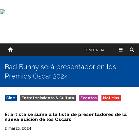
SOBRE NOSOTROS
HISTORIA
CONTACTO
TÉRMINOS Y CONDICIONES
PUBLICAR
TENDENCIA
Bad Bunny será presentador en los
Premios Oscar 2024
Cine
Entretenimiento & Cultura
Eventos
Noticias
El artista se suma a la lista de presentadores de la
nueva edición de los Oscars
2 marzo, 2024