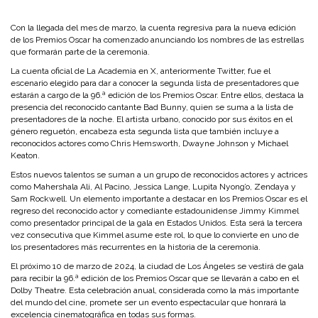
Con la llegada del mes de marzo, la cuenta regresiva para la nueva edición
de los Premios Oscar ha comenzado anunciando los nombres de las estrellas
que formarán parte de la ceremonia.
La cuenta oficial de La Academia en X, anteriormente Twitter, fue el
escenario elegido para dar a conocer la segunda lista de presentadores que
estarán a cargo de la 96.ª edición de los Premios Oscar. Entre ellos, destaca la
presencia del reconocido cantante Bad Bunny, quien se suma a la lista de
presentadores de la noche. El artista urbano, conocido por sus éxitos en el
género reguetón, encabeza esta segunda lista que también incluye a
reconocidos actores como Chris Hemsworth, Dwayne Johnson y Michael
Keaton.
Estos nuevos talentos se suman a un grupo de reconocidos actores y actrices
como Mahershala Ali, Al Pacino, Jessica Lange, Lupita Nyong’o, Zendaya y
Sam Rockwell. Un elemento importante a destacar en los Premios Oscar es el
regreso del reconocido actor y comediante estadounidense Jimmy Kimmel
como presentador principal de la gala en Estados Unidos. Esta será la tercera
vez consecutiva que Kimmel asume este rol, lo que lo convierte en uno de
los presentadores más recurrentes en la historia de la ceremonia.
El próximo 10 de marzo de 2024, la ciudad de Los Ángeles se vestirá de gala
para recibir la 96.ª edición de los Premios Oscar que se llevarán a cabo en el
Dolby Theatre. Esta celebración anual, considerada como la más importante
del mundo del cine, promete ser un evento espectacular que honrará la
excelencia cinematográfica en todas sus formas.