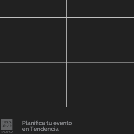
zo, 2020
16 septiembre, 2018
ar Show a beneficio de
Lanzmiento Legacy Aru
eria Perozo
Luxury Condominiums
14 agosto, 2018
Julio Urribarrí celebra 3e
o, 2019
versatorio CLÍNICA
aniversario como agent
DENCIA BODY
prensa
20 julio, 2018
Lanzamiento de colecci