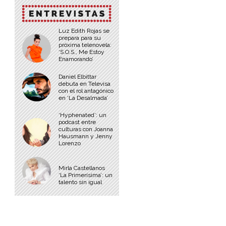
Luz Edith Rojas se
prepara para su
próxima telenovela:
‘S.O.S., Me Estoy
Enamorando’
Daniel Elbittar
debuta en Televisa
con el rol antagónico
en ‘La Desalmada’
‘Hyphenated’: un
podcast entre
culturas con Joanna
Hausmann y Jenny
Lorenzo
Mirla Castellanos
‘La Primerísima’: un
talento sin igual