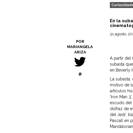
Curiosidad
En la sub
cinematog
31 agosto, 2
POR
MARIANGELA
ARIZA
A partir del
subasta que
en Beverly H
@
La subasta,
motivo de l
artículos h
‘Iron Man 3’
escudo del 
disfraz de e
del Jedi’, b
Pascal) en p
Mandalorian’