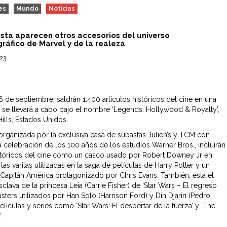
es
Mundo
Noticias
asta aparecen otros accesorios del universo
ráfico de Marvel y de la realeza
023
 6 de septiembre, saldrán 1.400 artículos históricos del cine en una
 se llevará a cabo bajo el nombre ‘Legends: Hollywood & Royalty’,
ills, Estados Unidos.
 organizada por la exclusiva casa de subastas Julien’s y TCM con
a celebración de los 100 años de los estudios Warner Bros., incluirán
istóricos del cine como un casco usado por Robert Downey Jr en
, las varitas utilizadas en la saga de películas de Harry Potter y un
Capitán América protagonizado por Chris Evans. También, está el
sclava de la princesa Leia (Carrie Fisher) de ‘Star Wars – El regreso
lásters utilizados por Han Solo (Harrison Ford) y Din Djarin (Pedro
elículas y series como ‘Star Wars: El despertar de la fuerza’ y ‘The
.