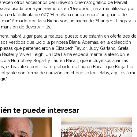
recen otros accesorios del universo cinematográfico de Marvel,
cara usada por Ryan Reynolds en ‘Deadpool’, un arma utilizada por
nan en la película de 007 ‘El mañana nunca muere’, un guante del
atman’ firmado por Jack Nicholson, un hacha de ‘Stranger Things’ y la
 mansión de Beverly Hills.
era, habrá lugar para la realeza, puesto que estarán en oferta tres de
sos vestidos que lució la princesa Diana. Además, en la colección
 piezas que pertenecieron a Elizabeth Taylor, Judy Garland, Greta
 Baxter y Vivien Leigh. Un lote llama especialmente la atención: el
ció a Humphrey Bogart y Lauren Bacall, que incluye sus alianzas
es, el brazalete con silbato grabado de Lauren Bacall que Bogart le
 colgante con forma de corazón, en el que se lee: ‘Baby, aquí está mi
ie’.
én te puede interesar