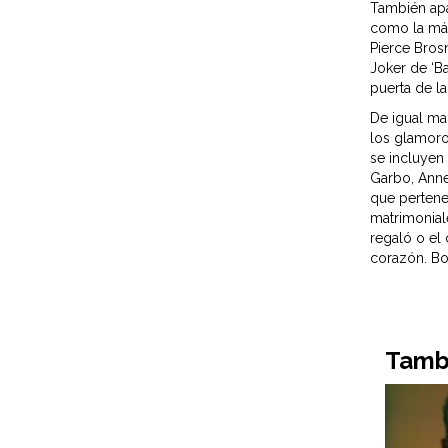
También apa
como la más
Pierce Bros
Joker de ‘B
puerta de la
De igual man
los glamoro
se incluyen
Garbo, Anne
que pertene
matrimonial
regaló o el
corazón. Bog
Tambi