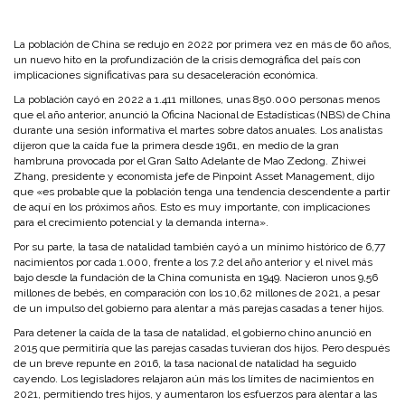
La población de China se redujo en 2022 por primera vez en más de 60 años,
un nuevo hito en la profundización de la crisis demográfica del país con
implicaciones significativas para su desaceleración económica.
La población cayó en 2022 a 1.411 millones, unas 850.000 personas menos
que el año anterior, anunció la Oficina Nacional de Estadísticas (NBS) de China
durante una sesión informativa el martes sobre datos anuales. Los analistas
dijeron que la caída fue la primera desde 1961, en medio de la gran
hambruna provocada por el Gran Salto Adelante de Mao Zedong. Zhiwei
Zhang, presidente y economista jefe de Pinpoint Asset Management, dijo
que «es probable que la población tenga una tendencia descendente a partir
de aquí en los próximos años. Esto es muy importante, con implicaciones
para el crecimiento potencial y la demanda interna».
Por su parte, la tasa de natalidad también cayó a un mínimo histórico de 6,77
nacimientos por cada 1.000, frente a los 7.2 del año anterior y el nivel más
bajo desde la fundación de la China comunista en 1949. Nacieron unos 9,56
millones de bebés, en comparación con los 10,62 millones de 2021, a pesar
de un impulso del gobierno para alentar a más parejas casadas a tener hijos.
Para detener la caída de la tasa de natalidad, el gobierno chino anunció en
2015 que permitiría que las parejas casadas tuvieran dos hijos. Pero después
de un breve repunte en 2016, la tasa nacional de natalidad ha seguido
cayendo. Los legisladores relajaron aún más los límites de nacimientos en
2021, permitiendo tres hijos, y aumentaron los esfuerzos para alentar a las