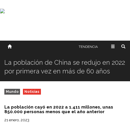
SOBRE NOSOTROS
HISTORIA
CONTACTO
TÉRMINOS Y CONDICIONES
PUBLICAR
TENDENCIA
La población de China se redujo en 2022
por primera vez en más de 60 años
Mundo
Noticias
La población cayó en 2022 a 1.411 millones, unas
850.000 personas menos que el año anterior
21 enero, 2023