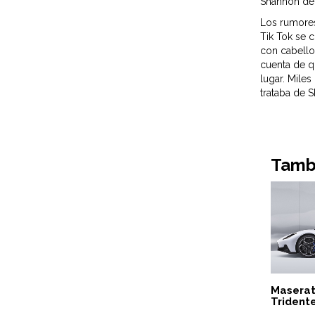
Shannon den
Los rumores
Tik Tok se 
con cabello
cuenta de q
lugar. Mile
trataba de 
Tambi
Maserat
Tridente