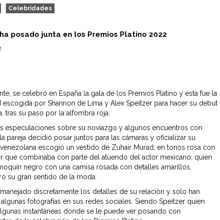
Celebridades
 ha posado junta en los Premios Platino 2022
2
te, se celebró en España la gala de los Premios Platino y esta fue la
 escogida por Shannon de Lima y Alex Speitzer para hacer su debut
 tras su paso por la alfombra roja.
s especulaciones sobre su noviazgo y algunos encuentros con
la pareja decidió posar juntos para las cámaras y oficializar su
a venezolana escogió un vestido de Zuhair Murad, en tonos rosa con
or que combinaba con parte del atuendo del actor mexicano, quien
smoquin negro con una camisa rosada con detalles amarillos,
ro su gran sentido de la moda.
anejado discretamente los detalles de su relación y solo han
algunas fotografías en sus redes sociales. Siendo Speitzer quien
lgunas instantáneas donde se le puede ver posando con