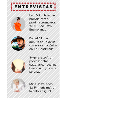
Luz Edith Rojas se
prepara para su
próxima telenovela:
‘S.O.S., Me Estoy
Enamorando’
Daniel Elbittar
debuta en Televisa
con el rol antagónico
en ‘La Desalmada’
‘Hyphenated’: un
podcast entre
culturas con Joanna
Hausmann y Jenny
Lorenzo
Mirla Castellanos
‘La Primerísima’: un
talento sin igual