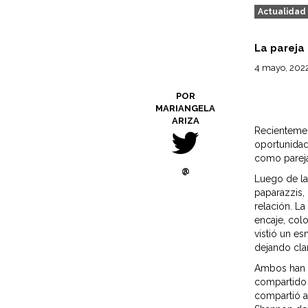
Actualidad
La pareja
4 mayo, 202
POR
MARIANGELA
ARIZA
Recientemen
oportunidad
como pareja,
@
Luego de la
paparazzis, 
relación. L
encaje, col
vistió un e
dejando cla
Ambos han m
compartido 
compartió a