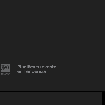
zo, 2020
16 septiembre, 2018
ar Show a beneficio de
Lanzmiento Legacy Aru
eria Perozo
Luxury Condominiums
14 agosto, 2018
Julio Urribarrí celebra 3e
o, 2019
versatorio CLÍNICA
aniversario como agent
DENCIA BODY
prensa
20 julio, 2018
Lanzamiento de colecci
Resort 2019 de No Pise L
iembre, 2018
mi es Tendencia
Grama