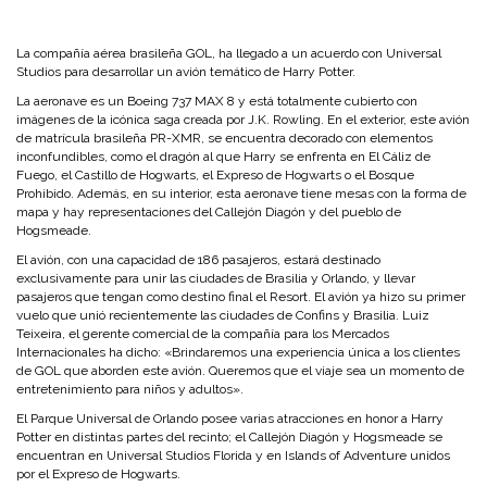
La compañía aérea brasileña GOL, ha llegado a un acuerdo con Universal
Studios para desarrollar un avión temático de Harry Potter.
La aeronave es un Boeing 737 MAX 8 y está totalmente cubierto con
imágenes de la icónica saga creada por J.K. Rowling. En el exterior, este avión
de matrícula brasileña PR-XMR, se encuentra decorado con elementos
inconfundibles, como el dragón al que Harry se enfrenta en El Cáliz de
Fuego, el Castillo de Hogwarts, el Expreso de Hogwarts o el Bosque
Prohibido. Además, en su interior, esta aeronave tiene mesas con la forma de
mapa y hay representaciones del Callejón Diagón y del pueblo de
Hogsmeade.
El avión, con una capacidad de 186 pasajeros, estará destinado
exclusivamente para unir las ciudades de Brasilia y Orlando, y llevar
pasajeros que tengan como destino final el Resort. El avión ya hizo su primer
vuelo que unió recientemente las ciudades de Confins y Brasilia. Luiz
Teixeira, el gerente comercial de la compañía para los Mercados
Internacionales ha dicho: «Brindaremos una experiencia única a los clientes
de GOL que aborden este avión. Queremos que el viaje sea un momento de
entretenimiento para niños y adultos».
El Parque Universal de Orlando posee varias atracciones en honor a Harry
Potter en distintas partes del recinto; el Callejón Diagón y Hogsmeade se
encuentran en Universal Studios Florida y en Islands of Adventure unidos
por el Expreso de Hogwarts.