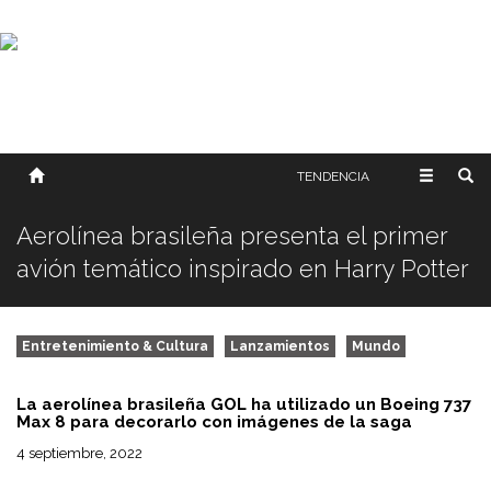
SOBRE NOSOTROS
HISTORIA
CONTACTO
TÉRMINOS Y CONDICIONES
PUBLICAR
TENDENCIA
Aerolínea brasileña presenta el primer
avión temático inspirado en Harry Potter
Entretenimiento & Cultura
Lanzamientos
Mundo
La aerolínea brasileña GOL ha utilizado un Boeing 737
Max 8 para decorarlo con imágenes de la saga
4 septiembre, 2022