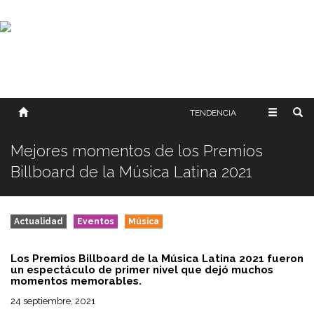
SOBRE NOSOTROS
HISTORIA
CONTACTO
TÉRMINOS Y CONDICIONES
PUBLICAR
TENDENCIA
Mejores momentos de los Premios
Billboard de la Música Latina 2021
Actualidad
Eventos
Música
Los Premios Billboard de la Música Latina 2021 fueron
un espectáculo de primer nivel que dejó muchos
momentos memorables.
24 septiembre, 2021