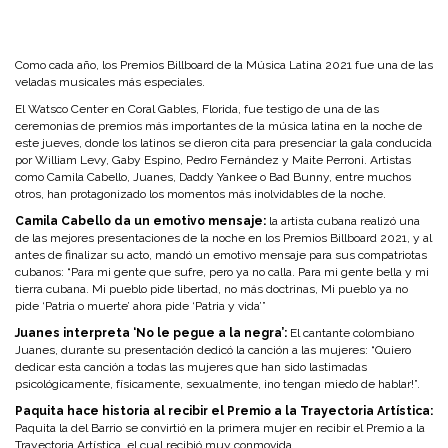
Como cada año, los Premios Billboard de la Música Latina 2021 fue una de las
veladas musicales más especiales.
El Watsco Center en Coral Gables, Florida, fue testigo de una de las
ceremonias de premios más importantes de la música latina en la noche de
este jueves, donde los latinos se dieron cita para presenciar la gala conducida
por William Levy, Gaby Espino, Pedro Fernández y Maite Perroni. Artistas
como Camila Cabello, Juanes, Daddy Yankee o Bad Bunny, entre muchos
otros, han protagonizado los momentos más inolvidables de la noche.
Camila Cabello da un emotivo mensaje:
la artista cubana realizó una
de las mejores presentaciones de la noche en los Premios Billboard 2021, y al
antes de finalizar su acto, mandó un emotivo mensaje para sus compatriotas
cubanos: “Para mi gente que sufre, pero ya no calla. Para mi gente bella y mi
tierra cubana. Mi pueblo pide libertad, no más doctrinas, Mi pueblo ya no
pide ‘Patria o muerte’ ahora pide ‘Patria y vida’”
Juanes interpreta ‘No le pegue a la negra’:
El cantante colombiano
Juanes, durante su presentación dedicó la canción a las mujeres: “Quiero
dedicar esta canción a todas las mujeres que han sido lastimadas
psicológicamente, físicamente, sexualmente, ¡no tengan miedo de hablar!”.
Paquita hace historia al recibir el Premio a la Trayectoria Artística:
Paquita la del Barrio se convirtió en la primera mujer en recibir el Premio a la
Trayectoria Artística, el cual recibió muy conmovida.