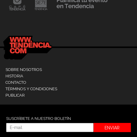
24 mayo, 2021
Dr. Ramón Marín inaugura consultorio en la
9
Clínica La Sagrada Familia
M
SOBRE NOSOTROS
HISTORIA
CONTACTO
TÉRMINOS Y CONDICIONES
PUBLICAR
SUSCRÍBETE A NUESTRO BOLETÍN
ENVIAR