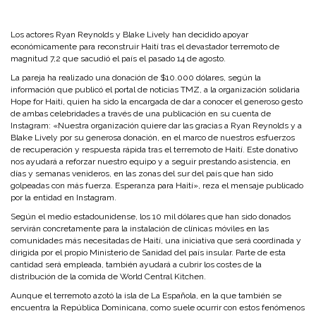
Los actores Ryan Reynolds y Blake Lively han decidido apoyar
económicamente para reconstruir Haití tras el devastador terremoto de
magnitud 7,2 que sacudió el país el pasado 14 de agosto.
La pareja ha realizado una donación de $10.000 dólares, según la
información que publicó el portal de noticias TMZ, a la organización solidaria
Hope for Haiti, quien ha sido la encargada de dar a conocer el generoso gesto
de ambas celebridades a través de una publicación en su cuenta de
Instagram: «Nuestra organización quiere dar las gracias a Ryan Reynolds y a
Blake Lively por su generosa donación, en el marco de nuestros esfuerzos
de recuperación y respuesta rápida tras el terremoto de Haití. Este donativo
nos ayudará a reforzar nuestro equipo y a seguir prestando asistencia, en
días y semanas venideros, en las zonas del sur del país que han sido
golpeadas con más fuerza. Esperanza para Haití», reza el mensaje publicado
por la entidad en Instagram.
Según el medio estadounidense, los 10 mil dólares que han sido donados
servirán concretamente para la instalación de clínicas móviles en las
comunidades más necesitadas de Haití, una iniciativa que será coordinada y
dirigida por el propio Ministerio de Sanidad del país insular. Parte de esta
cantidad será empleada, también ayudará a cubrir los costes de la
distribución de la comida de World Central Kitchen.
Aunque el terremoto azotó la isla de La Española, en la que también se
encuentra la República Dominicana, como suele ocurrir con estos fenómenos