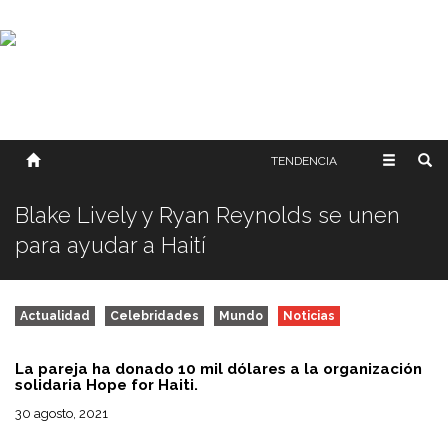
SOBRE NOSOTROS
HISTORIA
CONTACTO
TÉRMINOS Y CONDICIONES
PUBLICAR
TENDENCIA
Blake Lively y Ryan Reynolds se unen
para ayudar a Haití
Actualidad
Celebridades
Mundo
Noticias
La pareja ha donado 10 mil dólares a la organización
solidaria Hope for Haiti.
30 agosto, 2021