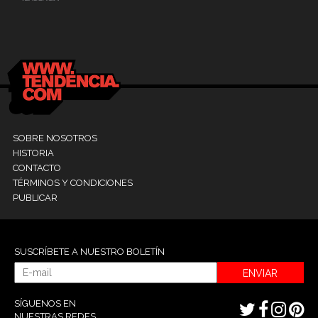
24 mayo, 2021
Dr. Ramón Marín inaugura consultorio en la
9
Clínica La Sagrada Familia
M
SOBRE NOSOTROS
HISTORIA
CONTACTO
TÉRMINOS Y CONDICIONES
PUBLICAR
SUSCRÍBETE A NUESTRO BOLETÍN
ENVIAR
SÍGUENOS EN
NUESTRAS REDES