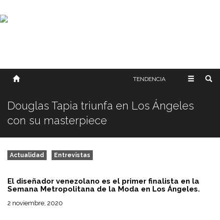
SOBRE NOSOTROS
HISTORIA
CONTACTO
TÉRMINOS Y CONDICIONES
PUBLICAR
TENDENCIA
Douglas Tapia triunfa en Los Ángeles
con su masterpiece
Actualidad
Entrevistas
El diseñador venezolano es el primer finalista en la
Semana Metropolitana de la Moda en Los Ángeles.
2 noviembre, 2020