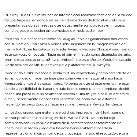
RunwayFX es un evento icónico internacional realizado cada año en la ciudad
de Los Ángeles, en donde se reúnen diseñadores de todo el mundo para
presentar sus obras maestras que usualmente son ubicadas en museos
como trajes de colección emblemáticos de moda sostenible.
Este año, el diseñador venezolano Douglas Tapia es galardonado dos veces
con su vestido “Con Sabor a Venezuela” inspirado en la imagen icónica de
Harina P.A.N., en las categorías Media Award y People’s Choice Award, siendo
este por votación popular, Tapia es el primer finalista como diseñador del año,
premio que obtuvo en 2018. La premiación de este año se efectuó el pasado
22 de octubre vía virtual a través de la plataforma de RunwayFX.
“Rindiéndole tributo a toda nuestra cultura venezolana y como estandarte en
el mundo, decidí hacer un traje para conmover y enfatizar el amor hacia
Venezuela y nuestras costumbres. Yo pensaba que si este evento me está
dando la posibilidad de hacer un traje icónico como una masterpiece, decidí
hacer una pieza que no solamente vistiera a una mujer, sino que vistiera el
alma y pensamiento de todos los venezolanos hacia lo que estamos
haciendo” expresó Douglas Tapia en una entrevista a Revista Tendencia.
Un vestido creado con material de plástico, impreso en vinil textil como un
banner publicitario de la imagen de la Harina P.A.N., un bustier rojo
combinado con un pañuelo blanco de lunares fabricados totalmente de
charolina que hacen juego con los accesorios emblemáticos de la
representación gráfica: un par de zarcillos rojos, ha sido el resultado de una