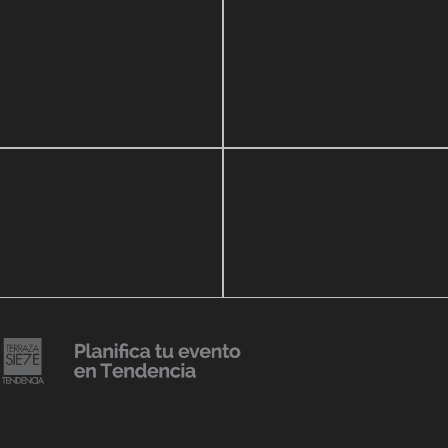
zo, 2020
16 septiembre, 2018
ar Show a beneficio de
Lanzmiento Legacy Aru
eria Perozo
Luxury Condominiums
14 agosto, 2018
Julio Urribarrí celebra 3e
o, 2019
versatorio CLÍNICA
aniversario como agent
DENCIA BODY
prensa
20 julio, 2018
Lanzamiento de colecci
Resort 2019 de No Pise L
iembre, 2018
mi es Tendencia
Grama