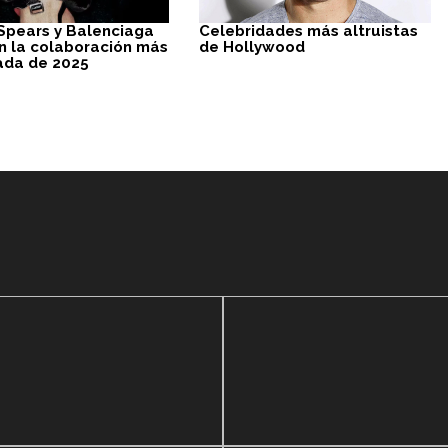
 Spears y Balenciaga
Celebridades más altruistas
n la colaboración más
de Hollywood
ada de 2025