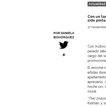
Actualidad
Con un ta
sido pint
17 noviembr
POR DANIELA
BOHÓRQUEZ
Con motivo 
pasado sába
@
cargo del se
promocionar 
El enorme r
artistas du
apartamento
apreciarlo.
noche xx», e
mural.
“The Undoing
Kidman, y s