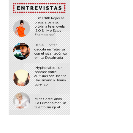
Luz Edith Rojas se
prepara para su
próxima telenovela:
‘S.O.S., Me Estoy
Enamorando’
Daniel Elbittar
debuta en Televisa
con el rol antagónico
en ‘La Desalmada’
‘Hyphenated’: un
podcast entre
culturas con Joanna
Hausmann y Jenny
Lorenzo
Mirla Castellanos
‘La Primerísima’: un
talento sin igual