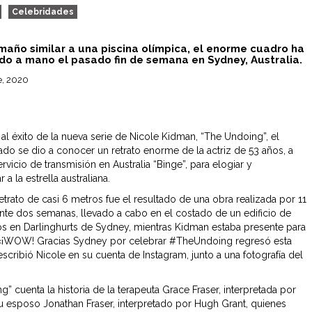
Celebridades
maño similar a una piscina olímpica, el enorme cuadro ha
ado a mano el pasado fin de semana en Sydney, Australia.
e, 2020
al éxito de la nueva serie de Nicole Kidman, “The Undoing”, el
do se dio a conocer un retrato enorme de la actriz de 53 años, a
rvicio de transmisión en Australia “Binge”, para elogiar y
a la estrella australiana.
etrato de casi 6 metros fue el resultado de una obra realizada por 11
rante dos semanas, llevado a cabo en el costado de un edificio de
s en Darlinghurts de Sydney, mientras Kidman estaba presente para
 «¡WOW! Gracias Sydney por celebrar #TheUndoing regresó esta
scribió Nicole en su cuenta de Instagram, junto a una fotografía del
” cuenta la historia de la terapeuta Grace Fraser, interpretada por
u esposo Jonathan Fraser, interpretado por Hugh Grant, quienes