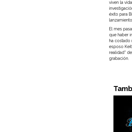
viven la vid
investigació
éxito para 
lanzamiento
El mes pasad
que haber i
ha costado 
esposo Keith
realidad” d
grabación.
Tambi