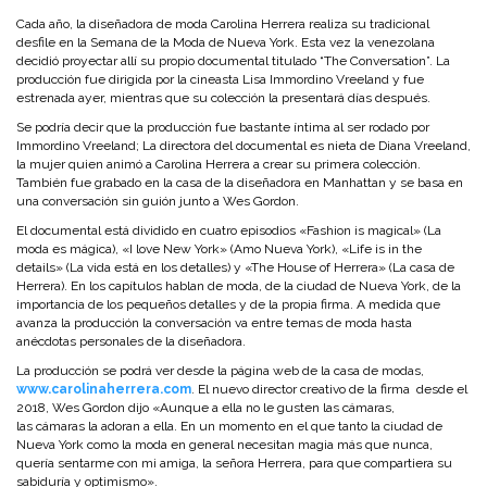
Cada año, la diseñadora de moda Carolina Herrera realiza su tradicional
desfile en la Semana de la Moda de Nueva York. Esta vez la venezolana
decidió proyectar allí su propio documental titulado “The Conversation”. La
producción fue dirigida por la cineasta Lisa Immordino Vreeland y fue
estrenada ayer, mientras que su colección la presentará días después.
Se podría decir que la producción fue bastante íntima al ser rodado por
Immordino Vreeland; La directora del documental es nieta de Diana Vreeland,
la mujer quien animó a Carolina Herrera a crear su primera colección.
También fue grabado en la casa de la diseñadora en Manhattan y se basa en
una conversación sin guión junto a Wes Gordon.
El documental está dividido en cuatro episodios «Fashion is magical» (La
moda es mágica), «I love New York» (Amo Nueva York), «Life is in the
details» (La vida está en los detalles) y «The House of Herrera» (La casa de
Herrera). En los capítulos hablan de moda, de la ciudad de Nueva York, de la
importancia de los pequeños detalles y de la propia firma. A medida que
avanza la producción la conversación va entre temas de moda hasta
anécdotas personales de la diseñadora.
La producción se podrá ver desde la página web de la casa de modas,
www.carolinaherrera.com
. El nuevo director creativo de la firma desde el
2018, Wes Gordon dijo «Aunque a ella no le gusten las cámaras,
las cámaras la adoran a ella. En un momento en el que tanto la ciudad de
Nueva York como la moda en general necesitan magia más que nunca,
quería sentarme con mi amiga, la señora Herrera, para que compartiera su
sabiduría y optimismo».