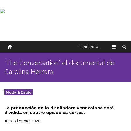
SOBRE NOSOTROS
HISTORIA
CONTACTO
TÉRMINOS Y CONDICIONES
PUBLICAR
TENDENCIA
“The Conversation” el documental de
Carolina Herrera
Moda & Estilo
La producción de la diseñadora venezolana será
dividida en cuatro episodios cortos.
16 septiembre, 2020