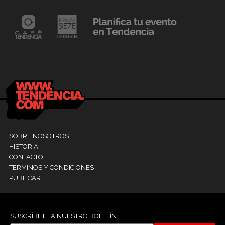
24 mayo, 2021
Dr. Ramón Marín inaugura consultorio en la
9
Clínica La Sagrada Familia
M
SOBRE NOSOTROS
HISTORIA
CONTACTO
TÉRMINOS Y CONDICIONES
PUBLICAR
SUSCRÍBETE A NUESTRO BOLETÍN