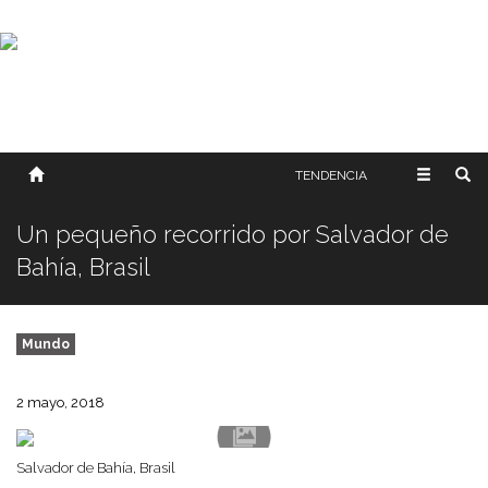
SOBRE NOSOTROS
HISTORIA
CONTACTO
TÉRMINOS Y CONDICIONES
PUBLICAR
TENDENCIA
Un pequeño recorrido por Salvador de
Bahía, Brasil
Mundo
2 mayo, 2018
Salvador de Bahía, Brasil