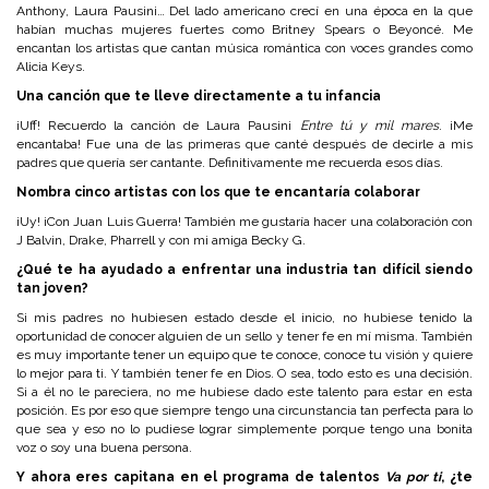
Anthony, Laura Pausini… Del lado americano crecí en una época en la que
habían muchas mujeres fuertes como Britney Spears o Beyoncé. Me
encantan los artistas que cantan música romántica con voces grandes como
Alicia Keys.
Una canción que te lleve directamente a tu infancia
¡Uff! Recuerdo la canción de Laura Pausini
Entre tú y mil mares
. ¡Me
encantaba! Fue una de las primeras que canté después de decirle a mis
padres que quería ser cantante. Definitivamente me recuerda esos días.
Nombra cinco artistas con los que te encantaría colaborar
¡Uy! ¡Con Juan Luis Guerra! También me gustaría hacer una colaboración con
J Balvin, Drake, Pharrell y con mi amiga Becky G.
¿Qué te ha ayudado a enfrentar una industria tan difícil siendo
tan joven?
Si mis padres no hubiesen estado desde el inicio, no hubiese tenido la
oportunidad de conocer alguien de un sello y tener fe en mí misma. También
es muy importante tener un equipo que te conoce, conoce tu visión y quiere
lo mejor para ti. Y también tener fe en Dios. O sea, todo esto es una decisión.
Si a él no le pareciera, no me hubiese dado este talento para estar en esta
posición. Es por eso que siempre tengo una circunstancia tan perfecta para lo
que sea y eso no lo pudiese lograr simplemente porque tengo una bonita
voz o soy una buena persona.
Y ahora eres capitana en el programa de talentos
Va por ti
, ¿te