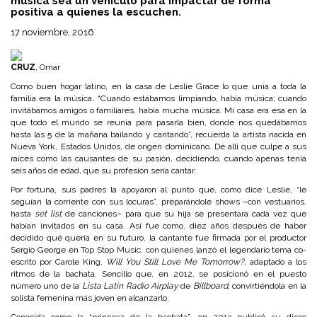
música sea un vehículo para impactar de forma
positiva a quienes la escuchen.
17 noviembre, 2016
CRUZ
, Omar
Como buen hogar latino, en la casa de Leslie Grace lo que unía a toda la
familia era la música. “Cuando estábamos limpiando, había música; cuando
invitábamos amigos o familiares, había mucha música. Mi casa era esa en la
que todo el mundo se reunía para pasarla bien, donde nos quedábamos
hasta las 5 de la mañana bailando y cantando”, recuerda la artista nacida en
Nueva York, Estados Unidos, de origen dominicano. De allí que culpe a sus
raíces como las causantes de su pasión, decidiendo, cuando apenas tenía
seis años de edad, que su profesión sería cantar.
Por fortuna, sus padres la apoyaron al punto que, como dice Leslie, “le
seguían la corriente con sus locuras”, preparándole shows –con vestuarios,
hasta
set list
de canciones– para que su hija se presentara cada vez que
habían invitados en su casa. Así fue como, diez años después de haber
decidido qué quería en su futuro, la cantante fue firmada por el productor
Sergio George en Top Stop Music, con quienes lanzó el legendario tema co-
escrito por Carole King,
Will You Still Love Me Tomorrow?
, adaptado a los
ritmos de la bachata. Sencillo que, en 2012, se posicionó en el puesto
número uno de la
Lista Latin Radio Airplay
de
Billboard
, convirtiéndola en la
solista femenina más joven en alcanzarlo.