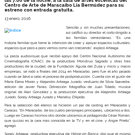
las 7:00 de la noche, a la sala de artes escénicas del
Centro de Arte de Maracaibo Lía Bermúdez para su
estreno con entrada gratuita.
13 enero, 2016
Sencillo y sin muchas presentaciones,
así calificó su director el corto dirigido a
las familias venezolanas. “Es una
historia familiar que tiene la intención de crear y apoyar espacios culturales,
espacios que poco a poco vemos como van creciendo”, explicó Arteaga.
La pieza audiovisual que recibió apoyo del Centro Nacional Autónomo de
Cinematografía (CNAC), de la productora Monstruo Sagrado y otras tres
productoras de la ciudad, de la Fundación Águila del Zulia y micro y macro
empresas, se rodó a finales del 2014 en Maracaibo; pero fue el año pasado
cuando se llevó a cabo el proceso de postproducción. Cuenta con el guión de
María Elena Morán y Alejandro Arteaga Jurado, vestuario de Silvia Saavedra,
edición de Javier Farías, Ddirección fotográfica de Juan Toledo, música
original de Alan González y la producción ejecutiva de Alejandro Arteaga
Jurado, Soraly Arteaga Jurado y Marielvy D’Apollo
Para la selección del elenco se hicieron un par de casting en Maracaibo y
Caracas. “En Maracaibo, de los cuatro personajes principales, ubicamos a dos.
Luego en Caracas hicimos otro donde ubicamos al protagonista César Román,
que quizás es la cara más conocida en la TV y en el cine, y Angie Prieto”,
agregó.
Soraly Arteaga, productora ejecutiva de
Héroe en Banca
, dijo que el mismo