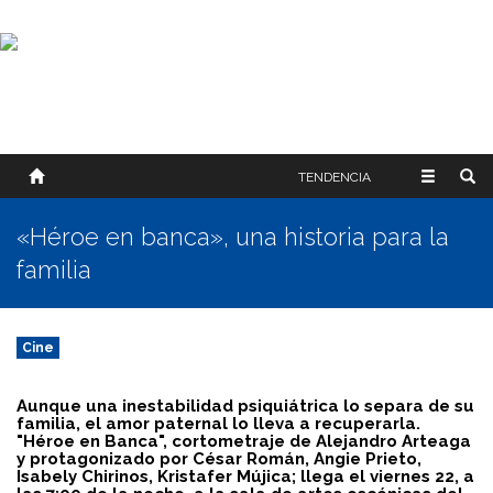
SOBRE NOSOTROS
HISTORIA
CONTACTO
TÉRMINOS Y CONDICIONES
PUBLICAR
TENDENCIA
«Héroe en banca», una historia para la
familia
Cine
Aunque una inestabilidad psiquiátrica lo separa de su
familia, el amor paternal lo lleva a recuperarla.
"Héroe en Banca", cortometraje de Alejandro Arteaga
y protagonizado por César Román, Angie Prieto,
Isabely Chirinos, Kristafer Mújica; llega el viernes 22, a