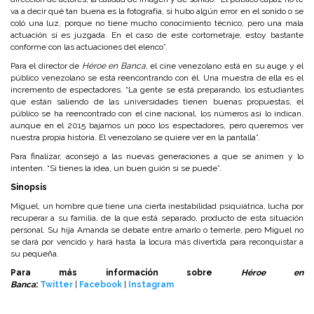
va a decir qué tan buena es la fotografía, si hubo algún error en el sonido o se
coló una luz, porque no tiene mucho conocimiento técnico, pero una mala
actuación sí es juzgada. En el caso de este cortometraje, estoy bastante
conforme con las actuaciones del elenco”.
Para el director de
Héroe en Banca
, el cine venezolano está en su auge y el
público venezolano se está reencontrando con él. Una muestra de ella es el
incremento de espectadores. “La gente se está preparando, los estudiantes
que están saliendo de las universidades tienen buenas propuestas, el
público se ha reencontrado con el cine nacional, los números así lo indican,
aunque en el 2015 bajamos un poco los espectadores, pero queremos ver
nuestra propia historia. El venezolano se quiere ver en la pantalla”.
Para finalizar, aconsejó a las nuevas generaciones a que se animen y lo
intenten. “Si tienes la idea, un buen guión si se puede”.
Sinopsis
Miguel, un hombre que tiene una cierta inestabilidad psiquiátrica, lucha por
recuperar a su familia, de la que está separado, producto de esta situación
personal. Su hija Amanda se debate entre amarlo o temerle, pero Miguel no
se dará por vencido y hará hasta la locura más divertida para reconquistar a
su pequeña.
Para más información sobre
Héroe en
Banca
:
Twitter
|
Facebook
|
Instagram