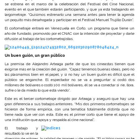
se estrena en el marco de la celebración del Festival del Cine Nacional,
evento en el que también estarán participando, y que ya está trabajando en
largometraje. “Quisimos estrenarlo una semana antes para tener la agenda
un poquito más desahogada y participar en el Festival Manuel Trujillo Durán”.
El cortometraje entrará en Venezuela en Corto, un programa que tiene un
año de fundado, promovido por el CNAC con la intención de proyectar y darle
difusión al trabajo de los cortometrajistas.
Un buen guión, un gran público
La premisa de Alejandro Arteaga parte de que los cineastas tienen que
exigirse más en la creación del guión. “Capaz tenemos buenas ideas, pero no
las plasmamos bien en el papel, y si no hay un buen guión es difícil que el
público se enganche. El espectador no se va a preguntar si costó dos
millones de bolívares o costó 100 mil bolívares, él se va a conectar si ríe, llora,
sufre o le da miedo lo que está viendo”.
Este es el tercer cortometraje dirigido por Arteaga y aseguró que hay una
gran diferencia a sus trabajos anteriores. “Mis dos primeros cortometrajes se
hicieron de forma empírica, con una temática totalmente distinta que no
tiene nada que ver con esta. Este es el primer corto que tiene el apoyo de
una institución que apoya y respalda al cine nacional”.
El trabajo y
resultado lo ve en la
dirección de actores, la calidad de imagen y de sonido. “El público capaz no te