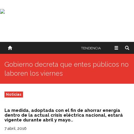
SOBRE NOSOTROS
HISTORIA
CONTACTO
TÉRMINOS Y CONDICIONES
PUBLICAR
TENDENCIA
Gobierno decreta que entes públicos no
laboren los viernes
Noticias
La medida, adoptada con el fin de ahorrar energía
dentro de la actual crisis eléctrica nacional, estará
vigente durante abril y mayo..
7 abril, 2016