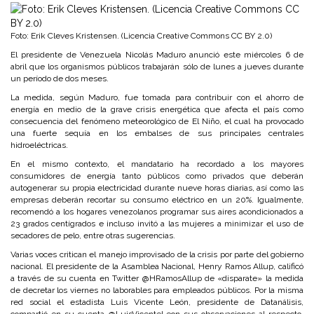
Foto: Erik Cleves Kristensen. (Licencia Creative Commons CC BY 2.0)
El presidente de Venezuela Nicolás Maduro anunció este miércoles 6 de
abril que los organismos públicos trabajarán sólo de lunes a jueves durante
un período de dos meses.
La medida, según Maduro, fue tomada para contribuir con el ahorro de
energía en medio de la grave crisis energética que afecta el país como
consecuencia del fenómeno meteorológico de El Niño, el cual ha provocado
una fuerte sequía en los embalses de sus principales centrales
hidroeléctricas.
En el mismo contexto, el mandatario ha recordado a los mayores
consumidores de energía tanto públicos como privados que deberán
autogenerar su propia electricidad durante nueve horas diarias, así como las
empresas deberán recortar su consumo eléctrico en un 20%. Igualmente,
recomendó a los hogares venezolanos programar sus aires acondicionados a
23 grados centígrados e incluso invitó a las mujeres a minimizar el uso de
secadores de pelo, entre otras sugerencias.
Varias voces critican el manejo improvisado de la crisis por parte del gobierno
nacional. El presidente de la Asamblea Nacional, Henry Ramos Allup, calificó
a través de su cuenta en Twitter @HRamosAllup de «disparate» la medida
de decretar los viernes no laborables para empleados públicos. Por la misma
red social el estadista Luis Vicente León, presidente de Datanálisis,