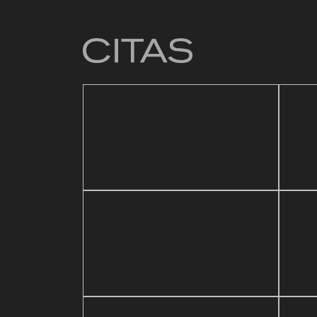
4 mar
Baz
21 mayo, 2026
sic Festival
Reapertura de Pin Zulia
Val