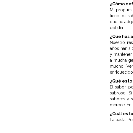
¿Cómo def
Mi propuest
tiene los s
que he adqu
del día.
¿Qué has 
Nuestro res
años han si
y mantener 
a mucha ge
mucho. Ven
enriquecido
¿Qué es lo
El sabor, p
sabroso. Si
sabores y s
merece. En 
¿Cuál es t
La pasta. Po