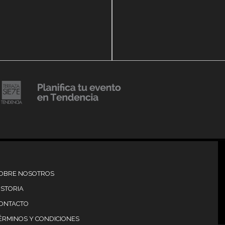
14 agosto, 2018
Julio Urribarrí celebra 3e
o, 2019
versatorio CLÍNICA
aniversario como agent
DENCIA BODY
prensa
20 julio, 2018
Lanzamiento de colecci
Resort 2019 de No Pise L
iembre, 2018
mi es Tendencia
Grama
OBRE NOSOTROS
ISTORIA
ONTACTO
ÉRMINOS Y CONDICIONES