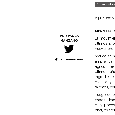
Entrevista
6 julio, 2016
SIFONTES
, 
POR PAULA
El movimie
MANZANO
últimos añ
nuevas prop
Mérida se 
@paulamanzano
amplia ga
agricultore
últimos a
ingrediente
medios y a
talentos, c
Luego de es
esposo hace
muy pocos 
chef, es arq