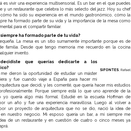
rá es vivir una experiencia multisensorial. Es un bar en el que puedes
te y un restaurante que celebra lo más selecto del jazz. Hoy su chef
 cómo ha sido su experiencia en el mundo gastronómico, cómo la
pre ha formado parte de su vida y la importancia de la mesa como
ental para el compartir familiar.
 siempre ha formado parte de tu vida?
pequeña. La mesa es un sitio sumamente importante porque es de
 de familia. Desde que tengo memoria me recuerdo en la cocina
alquier invento.
decidiste que querías dedicarte a los
ico?
SIFONTES
, Rafael
 me dieron la oportunidad de estudiar un máster
iera y fue cuando viaje a España para hacer mi
rquitectura que decidí, y les comenté, que quería hacer mis estudios
profesionalmente. Porque siempre está lo que uno aprende de la
ro yo quería algo más formal. Estudié en la escuela Hoffman de
por un año y fue una experiencia maravillosa. Luego al volver a
por un proyecto de arquitectura que no se dio, nació la idea de
en nuestro negocio. Mi esposo quería un bar, a mí siempre me
 idea de un restaurante y en cuestión de cuatro o cinco meses ya
aprá.