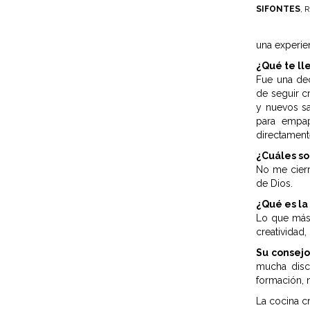
SIFONTES
, 
una experie
¿Qué te ll
Fue una de
de seguir c
y nuevos sa
para empap
directament
¿Cuáles so
No me cierr
de Dios.
¿Qué es la 
Lo que más
creatividad
Su consejo
mucha disci
formación, 
La cocina cr