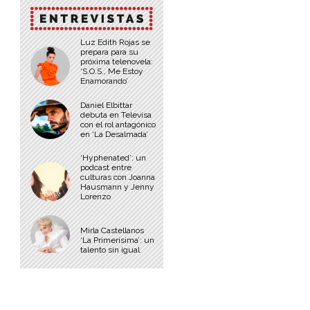
Luz Edith Rojas se
prepara para su
próxima telenovela:
‘S.O.S., Me Estoy
Enamorando’
Daniel Elbittar
debuta en Televisa
con el rol antagónico
en ‘La Desalmada’
‘Hyphenated’: un
podcast entre
culturas con Joanna
Hausmann y Jenny
Lorenzo
Mirla Castellanos
‘La Primerísima’: un
talento sin igual