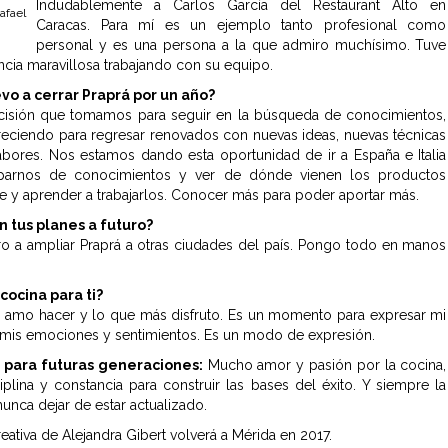
Indudablemente a Carlos García del Restaurant Alto en
Rafael
Caracas. Para mí es un ejemplo tanto profesional como
personal y es una persona a la que admiro muchísimo. Tuve
ncia maravillosa trabajando con su equipo.
evo a cerrar Praprá por un año?
cisión que tomamos para seguir en la búsqueda de conocimientos,
reciendo para regresar renovados con nuevas ideas, nuevas técnicas
bores. Nos estamos dando esta oportunidad de ir a España e Italia
arnos de conocimientos y ver de dónde vienen los productos
e y aprender a trabajarlos. Conocer más para poder aportar más.
n tus planes a futuro?
o a ampliar Praprá a otras ciudades del país. Pongo todo en manos
cocina para ti?
 amo hacer y lo que más disfruto. Es un momento para expresar mi
, mis emociones y sentimientos. Es un modo de expresión.
 para futuras generaciones:
Mucho amor y pasión por la cocina,
plina y constancia para construir las bases del éxito. Y siempre la
nunca dejar de estar actualizado.
eativa de Alejandra Gibert volverá a Mérida en 2017.