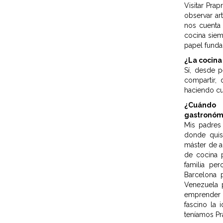
Visitar Prap
observar ar
nos cuenta
cocina siem
papel fundam
¿La cocina
Sí, desde 
compartir,
haciendo cu
¿Cuándo 
gastronóm
Mis padres
donde quis
máster de a
de cocina 
familia pe
Barcelona 
Venezuela 
emprender 
fascino la
teníamos Pr