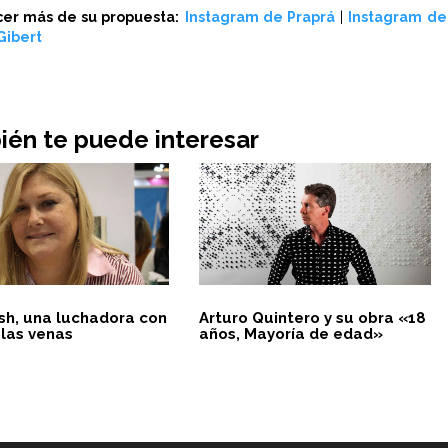
cer más de su propuesta:
Instagram de Praprá
|
Instagram de
Gibert
én te puede interesar
esh, una luchadora con
Arturo Quintero y su obra «18
 las venas
años, Mayoría de edad»