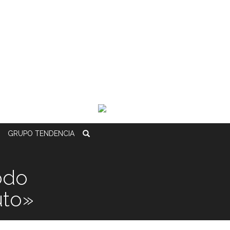
GRUPO
TENDENCIA
odo
uto»