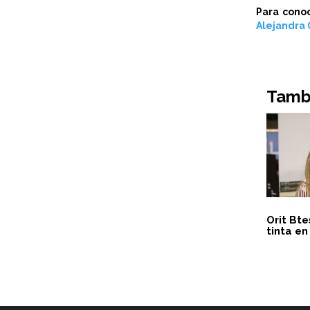
Para cono
Alejandra 
Tambi
Orit Bt
tinta en